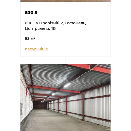
830
$
ЖК На Прорізній 2,
Гостомель,
Центральна,
1Б
83
м²
детальніше