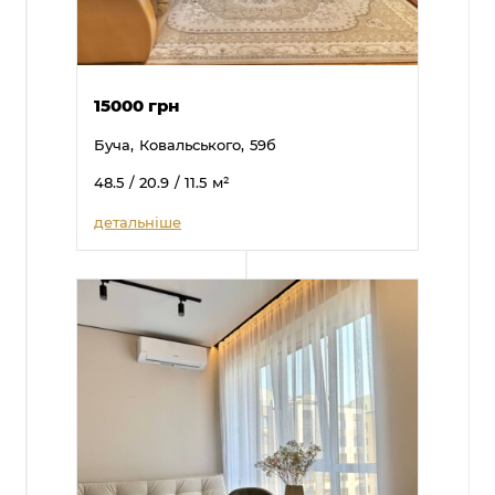
15000 грн
Буча,
Ковальського,
59б
48.5
/ 20.9
/ 11.5
м²
детальніше