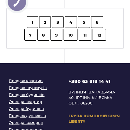
1
2
3
4
5
6
7
8
9
10
11
12
Продаж квартир
+380 63 818 14 41
Продаж таунхаусів
ВУЛИЦЯ ІВАНА ДРАЧА
Продаж будинків
40, ІРПІНЬ, КИЇВСЬКА
Оренда квартир
ОБЛ., 08200
Оренда будинків
Продаж дуплексів
ГРУПА КОМПАНІЙ
СІМʼЯ
LIBERTY
Оренда комерції
Продаж комерції