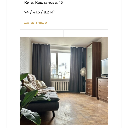
Київ,
Каштанова,
15
74
/ 41.5
/ 8.2
м²
детальніше