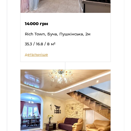
14000 грн
Rich Town,
Буча,
Пушкінська,
2м
35.3
/ 16.8
/ 8
м²
детальніше