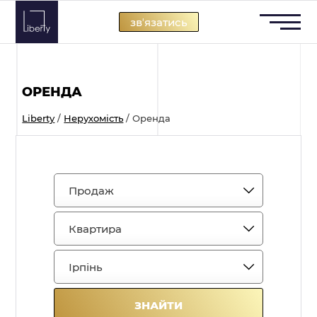
Skip
звʼязатись
to
content
ОРЕНДА
Liberty
/
Нерухомість
/
Оренда