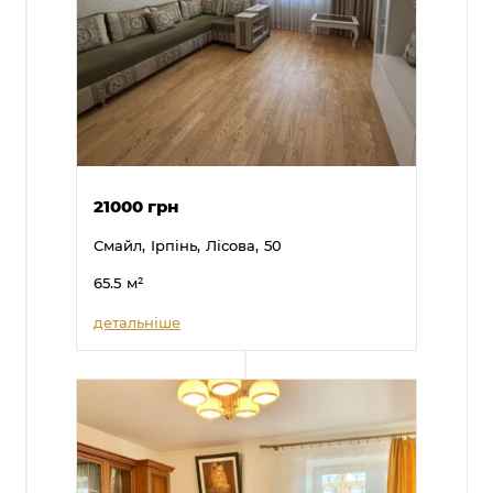
21000 грн
Смайл,
Ірпінь,
Лісова,
50
65.5
м²
детальніше