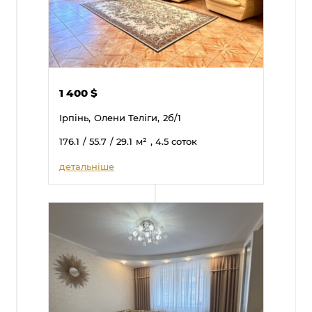
1 400
$
Ірпінь,
Олени Теліги,
2б/1
176.1
/ 55.7
/ 29.1
м²
, 4.5 соток
детальніше