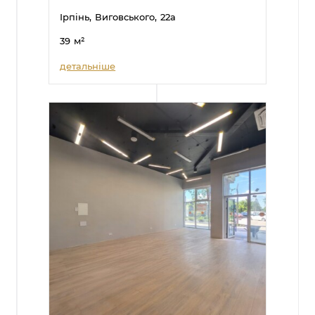
Ірпінь,
Виговського,
22а
39
м²
детальніше