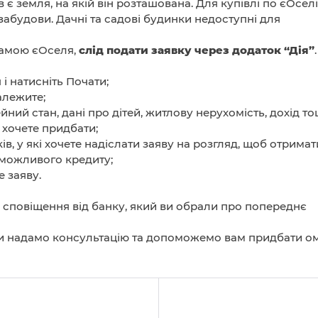
 земля, на якій він розташована. Для купівлі по єОселі
забудови. Дачні та садові будинки недоступні для
рамою єОселя,
слід подати заявку через додаток “Дія”
.
і натисніть Почати;
алежите;
йний стан, дані про дітей, житлову нерухомість, дохід то
е хочете придбати;
ів, у які хочете надіслати заяву на розгляд, щоб отримат
можливого кредиту;
е заяву.
 сповіщення від банку, який ви обрали про попереднє
 ми надамо консультацію та допоможемо вам придбати о