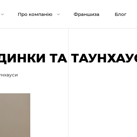
Про компанію
Франшиза
Блог
ДИНКИ ТА ТАУНХАУ
унхауси