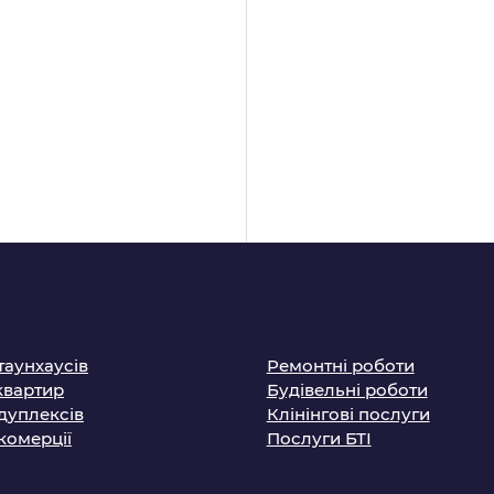
таунхаусів
Ремонтні роботи
квартир
Будівельні роботи
дуплексів
Клінінгові послуги
комерції
Послуги БТІ