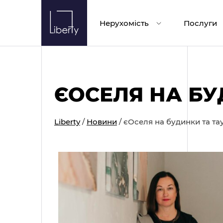
Skip
to
Нерухомість
Послуги
content
ЄОСЕЛЯ НА БУ
Liberty
/
Новини
/
єОселя на будинки та та