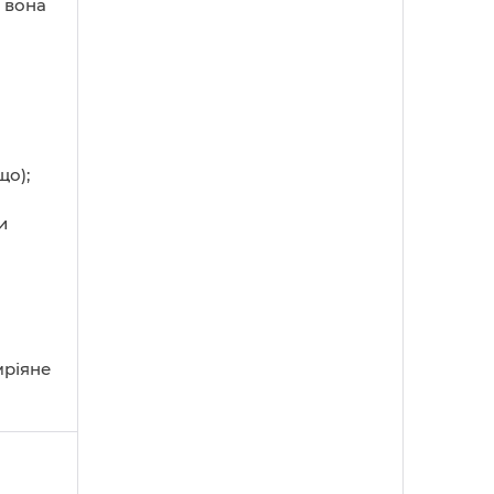
 вона
що);
и
мріяне