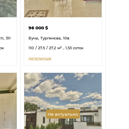
96 000
$
і,
31г
Буча,
Тургенєва,
10в
ток
110
/ 27.5
/ 27.2
м²
, 1.53 соток
детальніше
Не актуально