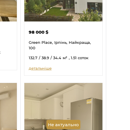
98 000
$
Green Place,
Ірпінь,
Найкраща,
100
к
132.7
/ 38.9
/ 34.4
м²
, 1.51 соток
детальніше
Не актуально