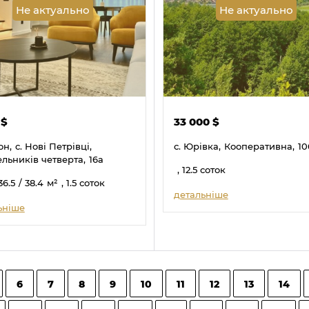
Не актуально
Не актуально
0
$
33 000
$
он,
с. Нові Петрівці,
с. Юрівка,
Кооперативна,
10
ельників четверта,
16а
, 12.5 соток
36.5
/ 38.4
м²
, 1.5 соток
детальніше
ьніше
6
7
8
9
10
11
12
13
14