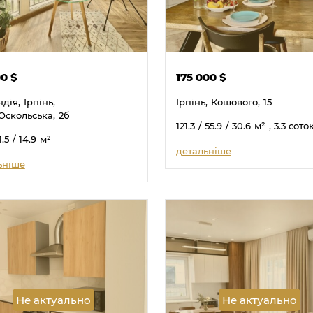
00
$
175 000
$
дія,
Ірпінь,
Ірпінь,
Кошового,
15
Оскольська,
2б
121.3
/ 55.9
/ 30.6
м²
, 3.3 сото
1.5
/ 14.9
м²
детальніше
ьніше
Не актуально
Не актуально