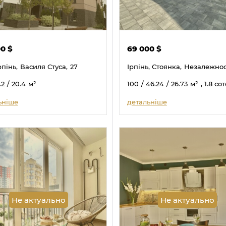
00
$
69 000
$
рпінь,
Василя Стуса,
27
Ірпінь, Стоянка,
Незалежност
.2
/ 20.4
м²
100
/ 46.24
/ 26.73
м²
, 1.8 со
ьніше
детальніше
Не актуально
Не актуально