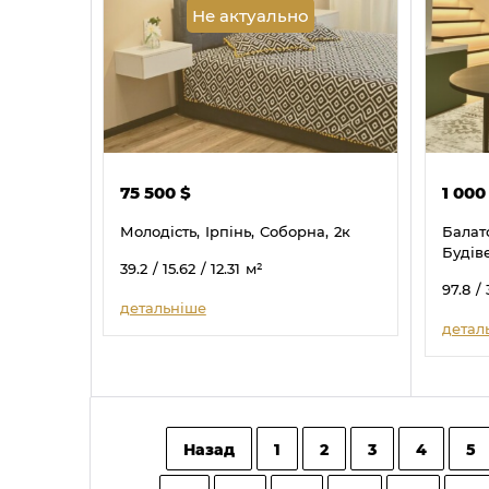
Не актуально
75 500
$
1 00
Молодість,
Ірпінь,
Соборна,
2к
Балат
Будів
39.2
/ 15.62
/ 12.31
м²
97.8
/ 
детальніше
детал
Назад
1
2
3
4
5