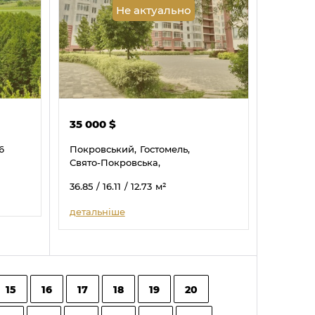
Не актуально
35 000
$
6
Покровський,
Гостомель,
Свято-Покровська,
36.85
/ 16.11
/ 12.73
м²
детальніше
15
16
17
18
19
20