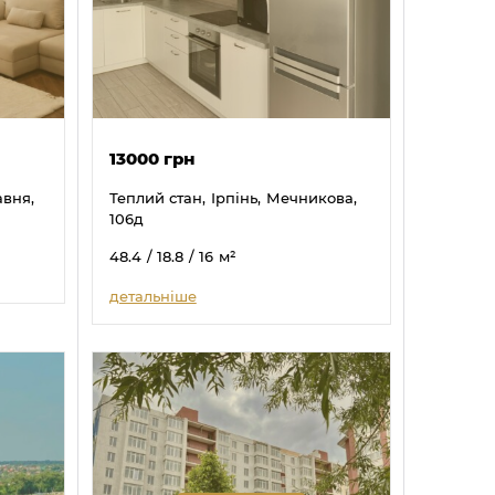
13000 грн
авня,
Теплий стан,
Ірпінь,
Мечникова,
106д
48.4
/ 18.8
/ 16
м²
детальніше