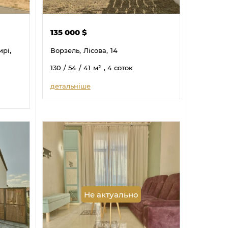
135 000
$
рі,
Ворзель,
Лісова,
14
130
/ 54
/ 41
м²
, 4 соток
детальніше
Не актуально