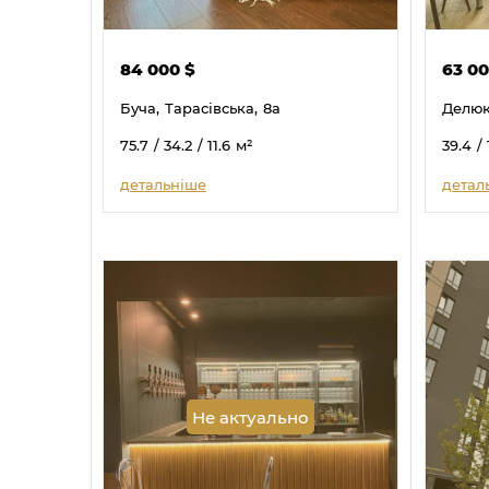
84 000
$
63 0
Буча,
Тарасівська,
8а
Делюк
75.7
/ 34.2
/ 11.6
м²
39.4
/ 
детальніше
детал
Не актуально