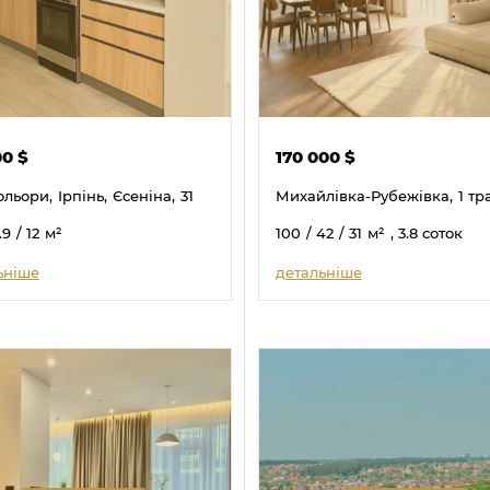
00
$
170 000
$
ольори,
Ірпінь,
Єсеніна,
31
Михайлівка-Рубежівка,
1 тр
.9
/ 12
м²
100
/ 42
/ 31
м²
, 3.8 соток
ьніше
детальніше