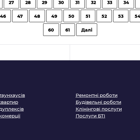
27
28
29
30
31
32
33
34
46
47
48
49
50
51
52
53
5
60
61
Далі
таунхаусів
Ремонтні роботи
квартир
Будівельні роботи
дуплексів
Клінінгові послуги
комерції
Послуги БТІ