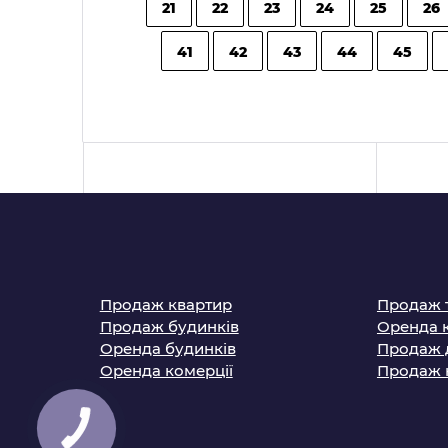
21
22
23
24
25
26
41
42
43
44
45
Продаж квартир
Продаж 
Продаж будинків
Оренда 
Оренда будинків
Продаж 
Оренда комерції
Продаж 