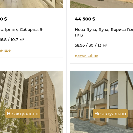
00
$
44 500
$
с,
Ірпінь,
Соборна,
9
Нова Буча,
Буча,
Бориса Гми
11/13
16.8
/ 10.7
м²
58.95
/ 30
/ 13
м²
ьніше
детальніше
Не актуально
Не актуально