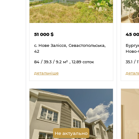
51 000
$
45 0
с. Нове Залісся,
Севастопольська,
Бургун
42
Ново-
84
/ 39.3
/ 9.2
м²
, 12.89 соток
35.1
/ 1
детальніше
детал
Не актуально