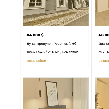
84 000
$
48 0
Буча,
провулок Революції,
6б
Два К
109.6
/ 54.3
/ 25.6
м²
, 1.24 соток
35
/ 14
детальніше
детал