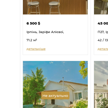
6 500
$
45 0
Ірпінь,
Заріфи Алієвої,
П27,
І
71.2
м²
42
/ 13
детальніше
детал
Не актуально