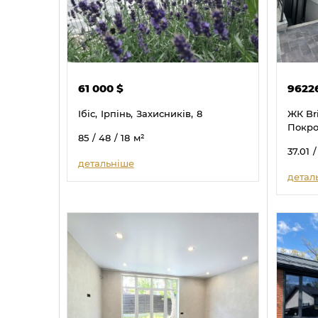
61 000
$
9622
Ібіс,
Ірпінь,
Захисників,
8
ЖК Br
Покро
85
/ 48
/ 18
м²
37.01
/
детальніше
детал