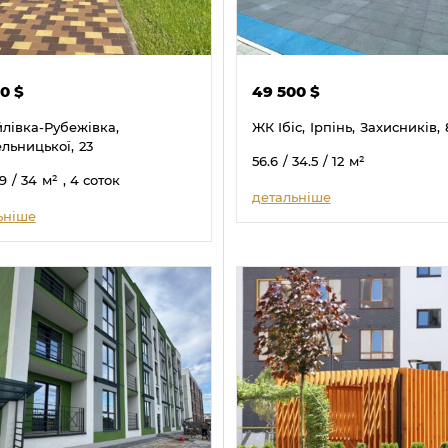
00
$
49 500
$
лівка-Рубежівка,
ЖК Ібіс,
Ірпінь,
Захисників,
льницької,
23
56.6
/ 34.5
/ 12
м²
59
/ 34
м²
, 4 соток
детальніше
ьніше