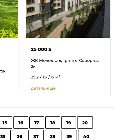
25 000
$
ЖК Молодість,
Ірпінь,
Соборна,
2к
оток
25.2
/ 16
/ 6
м²
детальніше
15
16
17
18
19
20
35
36
37
38
39
40