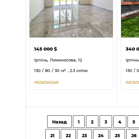
145 000
$
340 
Ірпінь,
Ломоносова,
12
Ірпінь
130
/ 80
/ 30
м²
, 2.3 соток
130
/ 5
детальніше
детал
Назад
1
2
3
4
5
21
22
23
24
25
26