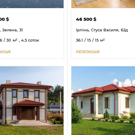
000
$
46 500
$
,
Зелена,
31
Ірпінь,
Стуса Василя,
62д
56
/ 30
м²
, 4.5 соток
36.1
/ 15
/ 15
м²
ьніше
детальніше