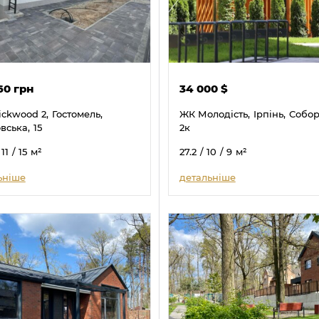
60 грн
34 000
$
ickwood 2,
Гостомель,
ЖК Молодість,
Ірпінь,
Собор
вська,
15
2к
 11
/ 15
м²
27.2
/ 10
/ 9
м²
ьніше
детальніше