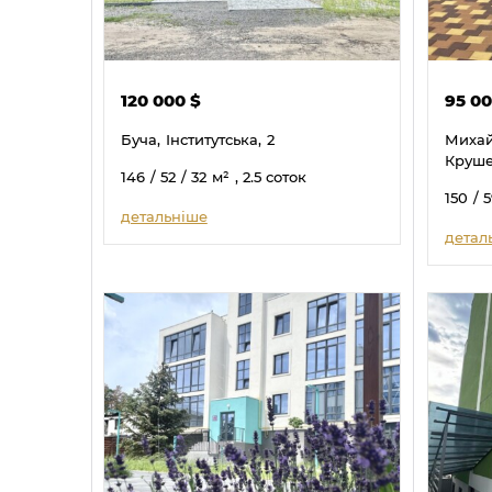
120 000
$
95 0
Буча,
Інститутська,
2
Михай
Круше
146
/ 52
/ 32
м²
, 2.5 соток
150
/ 
детальніше
детал