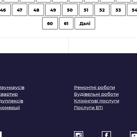
46
47
48
49
50
51
52
53
5
60
61
Далі
таунхаусів
Ремонтні роботи
квартир
Будівельні роботи
дуплексів
Клінінгові послуги
комерції
Послуги БТІ
1