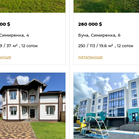
000
$
260 000
$
Симиренка,
4
Буча,
Симиренка,
6
59
/ 37
м²
, 12 соток
250
/ 113
/ 19.6
м²
, 12 соток
ьніше
детальніше