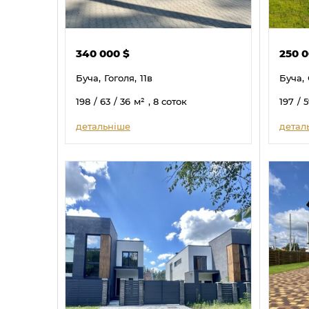
340 000
$
250 
Буча,
Гоголя,
11в
Буча,
198
/ 63
/ 36
м²
, 8 соток
197
/ 
детальніше
детал