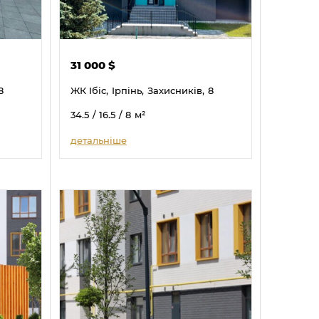
31 000
$
8
ЖК Ібіс,
Ірпінь,
Захисників,
8
34.5
/ 16.5
/ 8
м²
детальніше