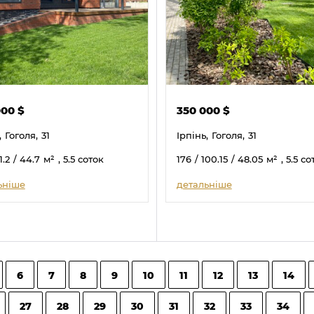
000
$
350 000
$
,
Гоголя,
31
Ірпінь,
Гоголя,
31
1.2
/ 44.7
м²
, 5.5 соток
176
/ 100.15
/ 48.05
м²
, 5.5 с
ьніше
детальніше
6
7
8
9
10
11
12
13
14
27
28
29
30
31
32
33
34