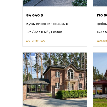
84 640
$
170 
Буча,
Києво-Мироцька,
8
Ірпінь
127
/ 52
/ 8
м²
, 1 соток
130
/ 
детальніше
детал