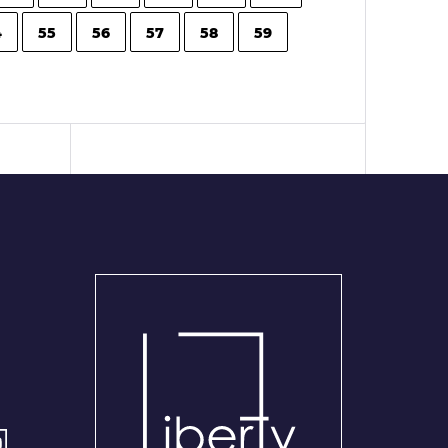
4
55
56
57
58
59