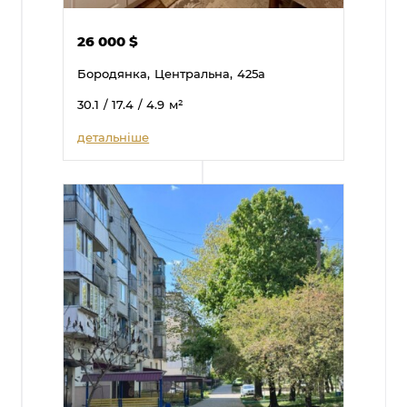
26 000
$
Бородянка,
Центральна,
425а
30.1
/ 17.4
/ 4.9
м²
детальніше