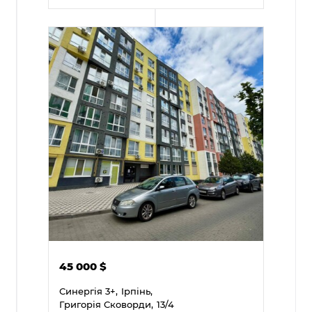
45 000
$
Синергія 3+,
Ірпінь,
Григорія Сковорди,
13/4