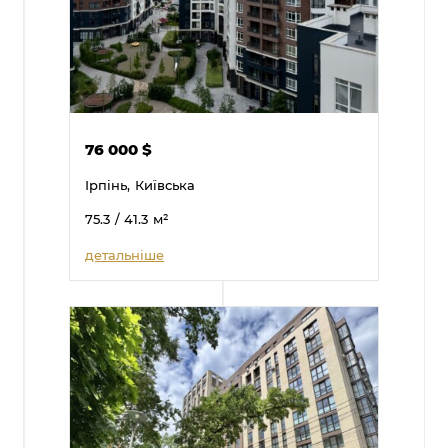
76 000
$
Ірпінь,
Київська
75.3
/ 41.3
м²
детальніше