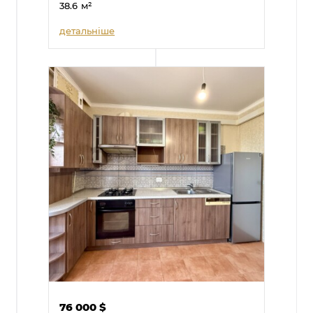
38.6
м²
детальніше
76 000
$