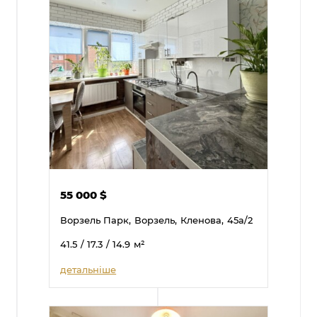
55 000
$
Ворзель Парк,
Ворзель,
Кленова,
45а/2
41.5
/ 17.3
/ 14.9
м²
детальніше