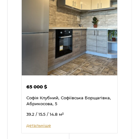
65 000
$
Софія Клубний,
Софіївська Борщагівка,
Абрикосова,
5
39.2
/ 15.5
/ 14.8
м²
детальніше