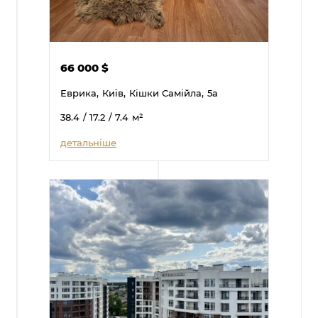
66 000
$
Еврика,
Київ,
Кішки Самійла,
5а
38.4
/ 17.2
/ 7.4
м²
детальніше