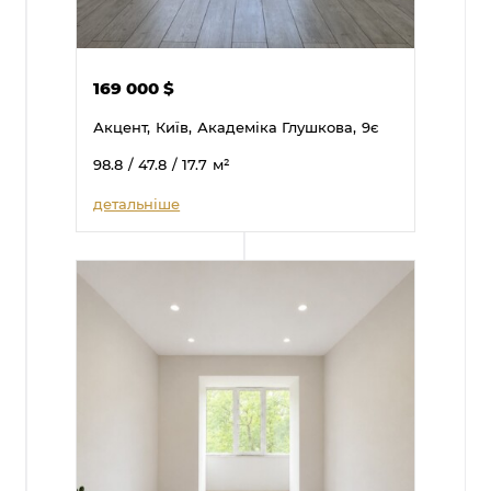
169 000
$
Акцент,
Київ,
Академіка Глушкова,
9є
98.8
/ 47.8
/ 17.7
м²
детальніше