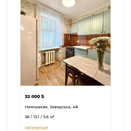
32 000
$
Немішаєве,
Заводська,
48
28
/ 13.1
/ 5.6
м²
детальніше