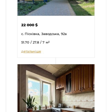
22 000
$
с. Пісківка,
Заводська,
92а
51.70
/ 27.8
/ 7
м²
детальніше