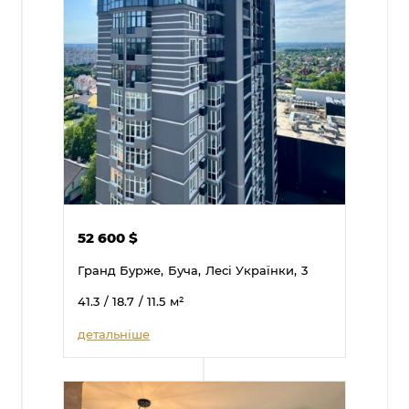
52 600
$
Гранд Бурже,
Буча,
Лесі Українки,
3
41.3
/ 18.7
/ 11.5
м²
детальніше