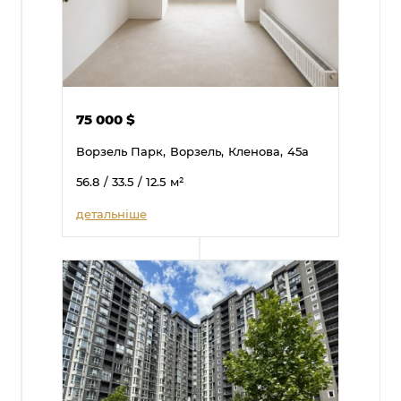
75 000
$
Ворзель Парк,
Ворзель,
Кленова,
45а
56.8
/ 33.5
/ 12.5
м²
детальніше