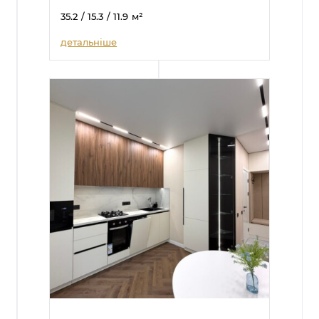
35.2
/ 15.3
/ 11.9
м²
детальніше