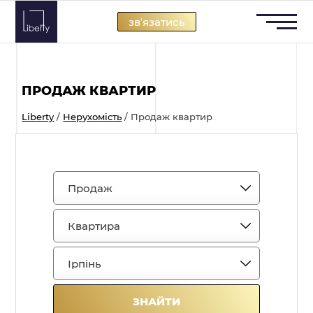
Skip
звʼязатись
to
content
ПРОДАЖ КВАРТИР
Liberty
/
Нерухомість
/
Продаж квартир