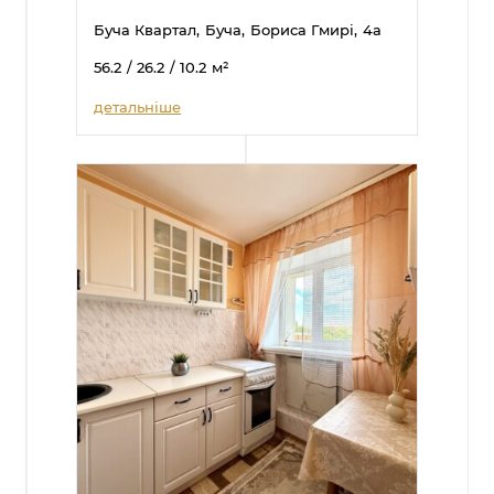
Буча Квартал,
Буча,
Бориса Гмирі,
4а
56.2
/ 26.2
/ 10.2
м²
детальніше