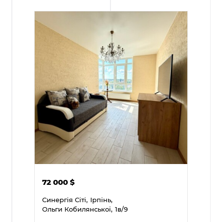
72 000
$
Синергія Сіті,
Ірпінь,
Ольги Кобилянської,
1в/9