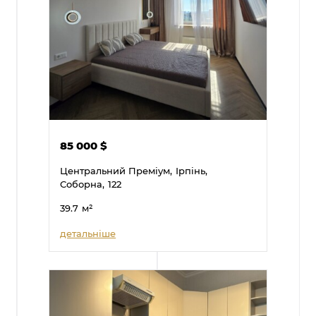
85 000
$
Центральний Преміум,
Ірпінь,
Соборна,
122
39.7
м²
детальніше