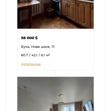
56 000
$
Буча,
Нове шосе,
17
60.7
/ 42.1
/ 6.1
м²
детальніше