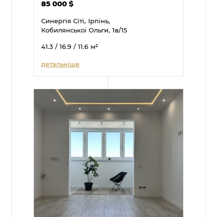
85 000
$
Синергія Сіті,
Ірпінь,
Кобилянської Ольги,
1в/15
41.3
/ 16.9
/ 11.6
м²
детальніше