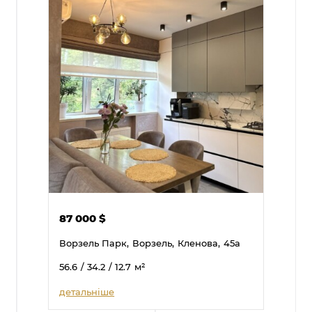
87 000
$
Ворзель Парк,
Ворзель,
Кленова,
45а
56.6
/ 34.2
/ 12.7
м²
детальніше