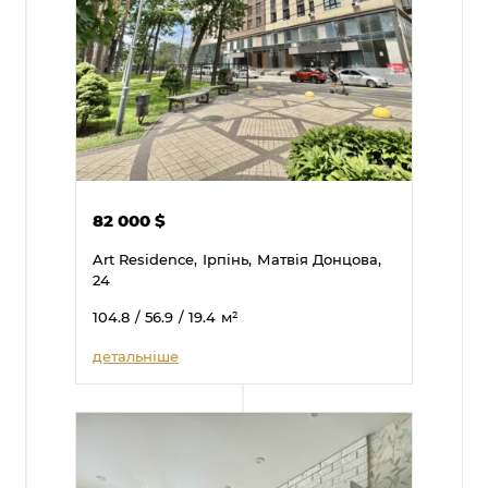
82 000
$
Art Residence,
Ірпінь,
Матвія Донцова,
24
104.8
/ 56.9
/ 19.4
м²
детальніше