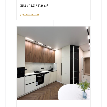
35.2
/ 15.3
/ 11.9
м²
детальніше