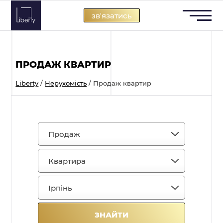
Skip
звʼязатись
to
content
ПРОДАЖ КВАРТИР
Liberty
/
Нерухомість
/
Продаж квартир