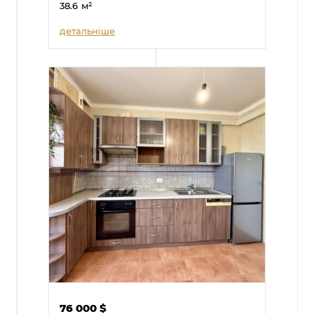
38.6
м²
детальніше
76 000
$