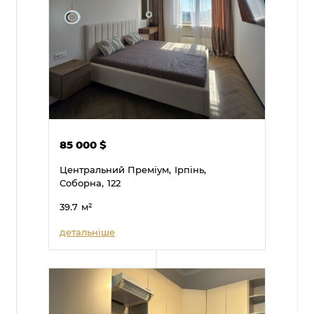
85 000
$
Центральний Преміум,
Ірпінь,
Соборна,
122
39.7
м²
детальніше