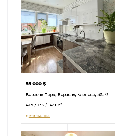
55 000
$
Ворзель Парк,
Ворзель,
Кленова,
45а/2
41.5
/ 17.3
/ 14.9
м²
детальніше