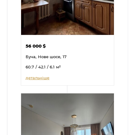
56 000
$
Буча,
Нове шосе,
17
60.7
/ 42.1
/ 6.1
м²
детальніше