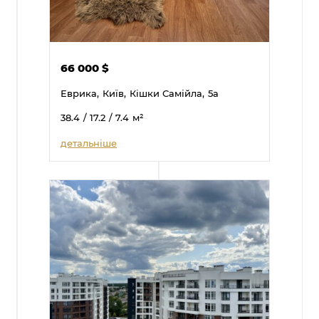
66 000
$
Еврика,
Київ,
Кішки Самійла,
5а
38.4
/ 17.2
/ 7.4
м²
детальніше