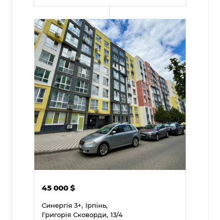
45 000
$
Синергія 3+,
Ірпінь,
Григорія Сковорди,
13/4