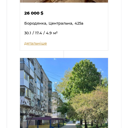
26 000
$
Бородянка,
Центральна,
425а
30.1
/ 17.4
/ 4.9
м²
детальніше