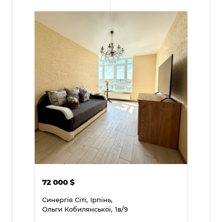
72 000
$
Синергія Сіті,
Ірпінь,
Ольги Кобилянської,
1в/9