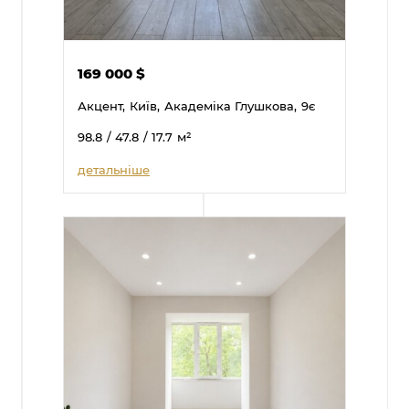
169 000
$
Акцент,
Київ,
Академіка Глушкова,
9є
98.8
/ 47.8
/ 17.7
м²
детальніше