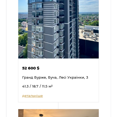
52 600
$
Гранд Бурже,
Буча,
Лесі Українки,
3
41.3
/ 18.7
/ 11.5
м²
детальніше