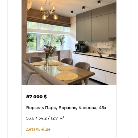
87 000
$
Ворзель Парк,
Ворзель,
Кленова,
45а
56.6
/ 34.2
/ 12.7
м²
детальніше