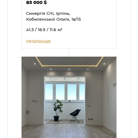
85 000
$
Синергія Сіті,
Ірпінь,
Кобилянської Ольги,
1в/15
41.3
/ 16.9
/ 11.6
м²
детальніше