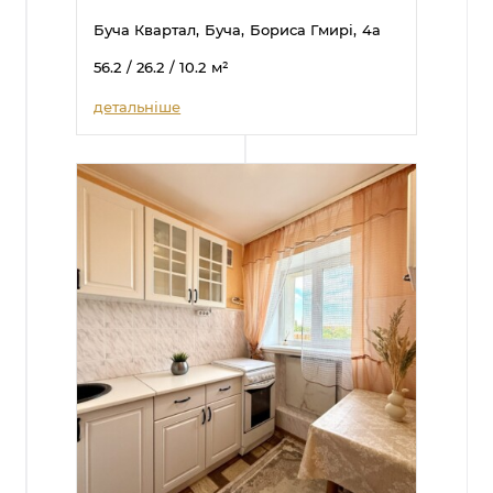
Буча Квартал,
Буча,
Бориса Гмирі,
4а
56.2
/ 26.2
/ 10.2
м²
детальніше