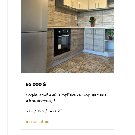
65 000
$
Софія Клубний,
Софіївська Борщагівка,
Абрикосова,
5
39.2
/ 15.5
/ 14.8
м²
детальніше