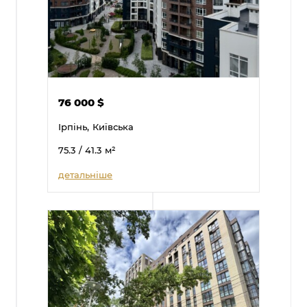
76 000
$
Ірпінь,
Київська
75.3
/ 41.3
м²
детальніше