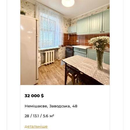
32 000
$
Немішаєве,
Заводська,
48
28
/ 13.1
/ 5.6
м²
детальніше