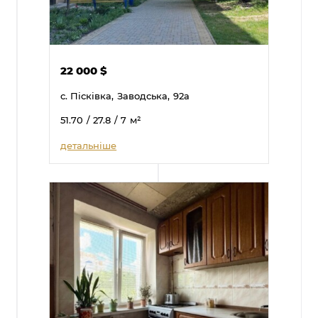
22 000
$
с. Пісківка,
Заводська,
92а
51.70
/ 27.8
/ 7
м²
детальніше