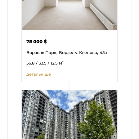
75 000
$
Ворзель Парк,
Ворзель,
Кленова,
45а
56.8
/ 33.5
/ 12.5
м²
детальніше