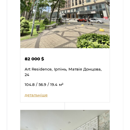
82 000
$
Art Residence,
Ірпінь,
Матвія Донцова,
24
104.8
/ 56.9
/ 19.4
м²
детальніше