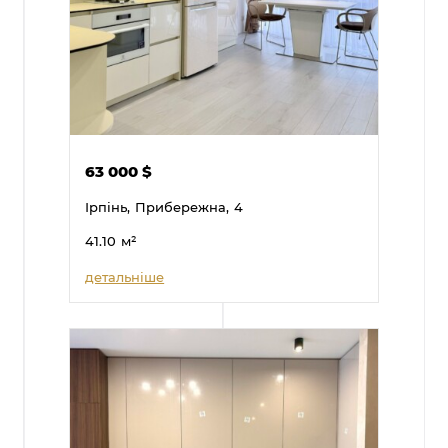
63 000
$
Ірпінь,
Прибережна,
4
41.10
м²
детальніше