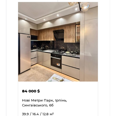
84 000
$
Нові Метри Парк,
Ірпінь,
Сингаївського,
6б
39.9
/ 16.4
/ 12.8
м²