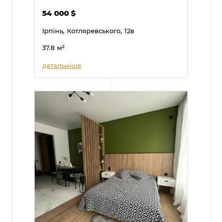
54 000
$
Ірпінь,
Котляревського,
12в
37.8
м²
детальніше