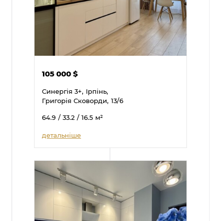
105 000
$
Синергія 3+,
Ірпінь,
Григорія Сковорди,
13/6
64.9
/ 33.2
/ 16.5
м²
детальніше