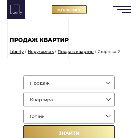
Skip
звʼязатись
to
content
ПРОДАЖ КВАРТИР
Liberty
/
Нерухомість
/
Продаж квартир
/
Сторінка 2