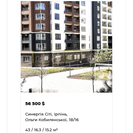
56 500
$
Синергія Сіті,
Ірпінь,
Ольги Кобилянської,
1В/16
43
/ 16.3
/ 15.2
м²