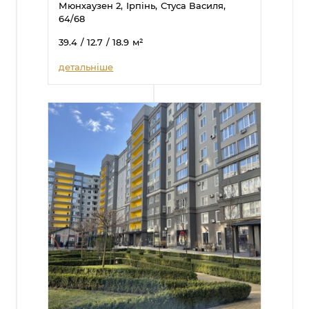
Мюнхаузен 2,
Ірпінь,
Стуса Василя,
64/68
39.4
/ 12.7
/ 18.9
м²
детальніше