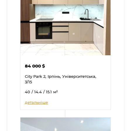
84 000
$
City Park 2,
Ірпінь,
Університетська,
3/15
40
/ 14.4
/ 15.1
м²
детальніше