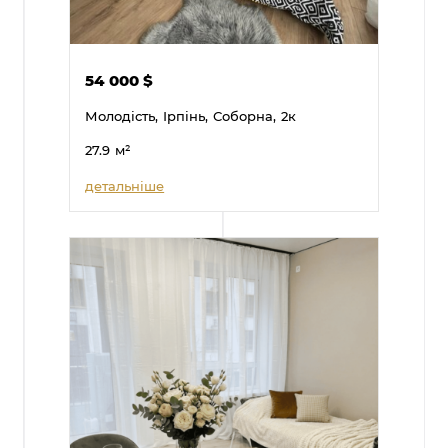
54 000
$
Молодість,
Ірпінь,
Соборна,
2к
27.9
м²
детальніше