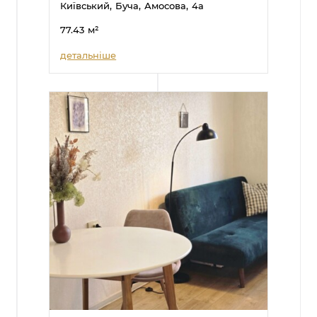
Київський,
Буча,
Амосова,
4а
77.43
м²
детальніше