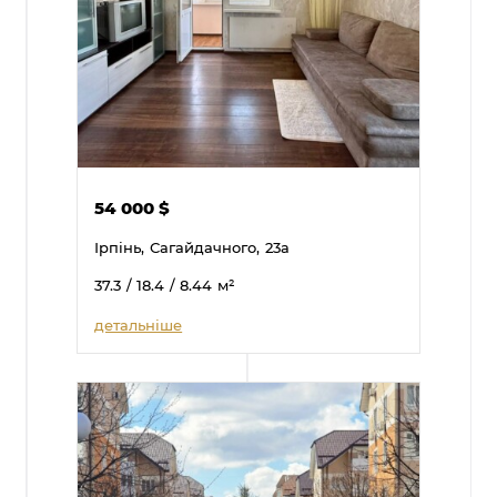
54 000
$
Ірпінь,
Сагайдачного,
23а
37.3
/ 18.4
/ 8.44
м²
детальніше