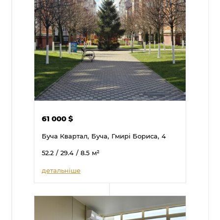
61 000
$
Буча Квартал,
Буча,
Гмирі Бориса,
4
52.2
/ 29.4
/ 8.5
м²
детальніше