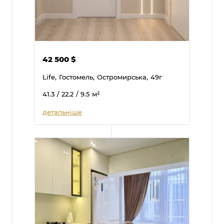
42 500
$
Life,
Гостомель,
Остромирська,
49г
41.3
/ 22.2
/ 9.5
м²
детальніше