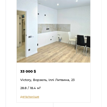
33 000
$
Victory,
Ворзель,
Іллі Литвина,
23
28.8
/ 18.4
м²
детальніше