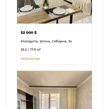
52 000
$
Молодість,
Ірпінь,
Соборна,
2к
26.2
/ 17.9
м²
детальніше