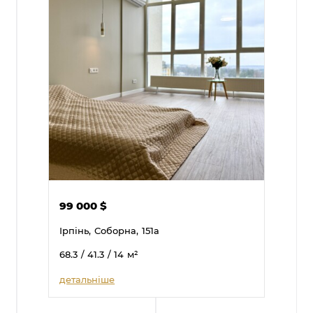
99 000
$
Ірпінь,
Соборна,
151а
68.3
/ 41.3
/ 14
м²
детальніше