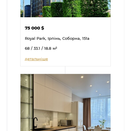
75 000
$
Royal Park,
Ірпінь,
Соборна,
151а
68
/ 33.1
/ 18.8
м²
детальніше