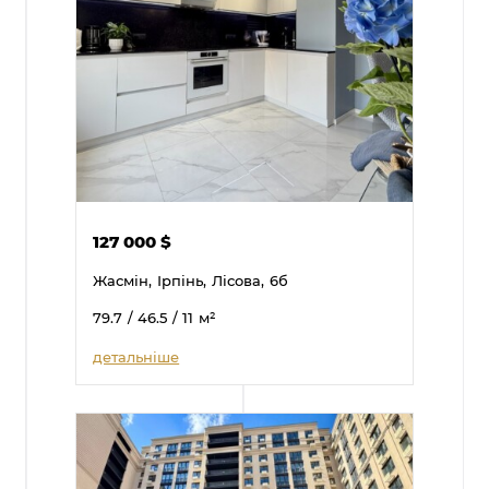
127 000
$
Жасмін,
Ірпінь,
Лісова,
6б
79.7
/ 46.5
/ 11
м²
детальніше