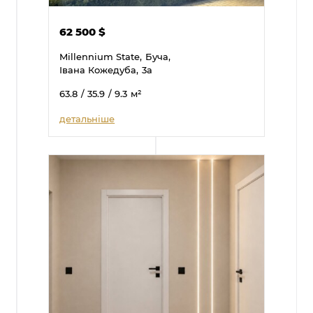
62 500
$
Millennium State,
Буча,
Івана Кожедуба,
3а
63.8
/ 35.9
/ 9.3
м²
детальніше