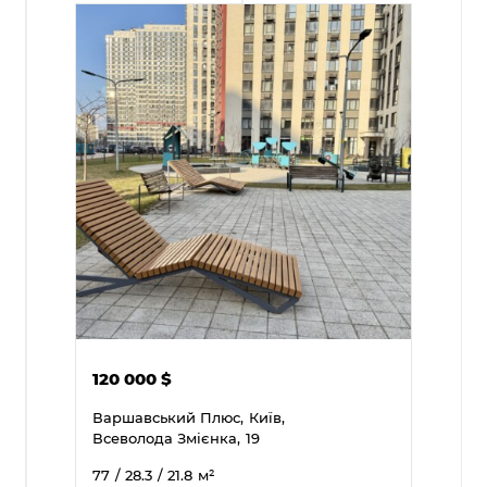
120 000
$
Варшавський Плюс,
Київ,
Всеволода Змієнка,
19
77
/ 28.3
/ 21.8
м²