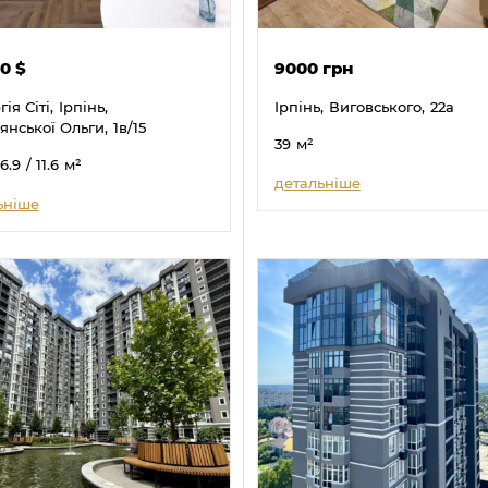
00
$
9000 грн
ія Сіті,
Ірпінь,
Ірпінь,
Виговського,
22а
янської Ольги,
1в/15
39
м²
16.9
/ 11.6
м²
детальніше
ьніше