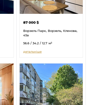
87 000
$
Ворзель Парк,
Ворзель,
Кленова,
45а
56.6
/ 34.2
/ 12.7
м²
детальніше