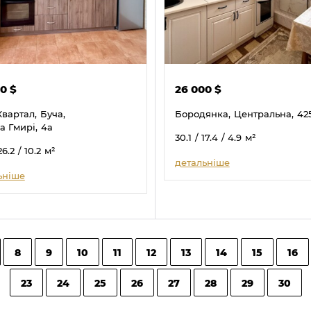
00
$
26 000
$
Квартал,
Буча,
Бородянка,
Центральна,
42
а Гмирі,
4а
30.1
/ 17.4
/ 4.9
м²
26.2
/ 10.2
м²
детальніше
ьніше
8
9
10
11
12
13
14
15
16
23
24
25
26
27
28
29
30