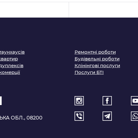
таунхаусів
Ремонтні роботи
квартир
Будівельні роботи
дуплексів
Клінінгові послуги
комерції
Послуги БТІ
1
ЬКА ОБЛ., 08200