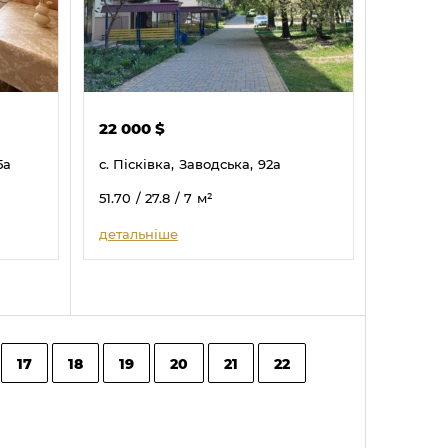
22 000
$
5а
с. Пісківка,
Заводська,
92а
51.70
/ 27.8
/ 7
м²
детальніше
17
18
19
20
21
22