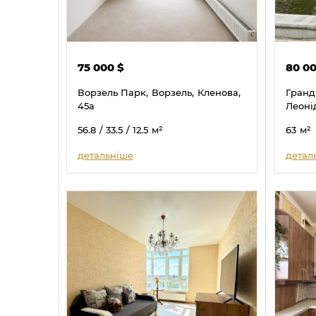
75 000
$
80 0
Ворзель Парк,
Ворзель,
Кленова,
Гранд
45а
Леоні
56.8
/ 33.5
/ 12.5
м²
63
м²
детальніше
детал