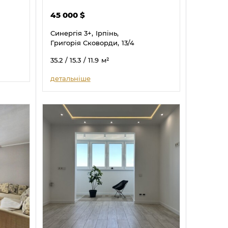
45 000
$
Синергія 3+,
Ірпінь,
Григорія Сковорди,
13/4
35.2
/ 15.3
/ 11.9
м²
детальніше