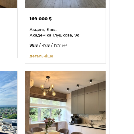
169 000
$
Акцент,
Київ,
Академіка Глушкова,
9є
98.8
/ 47.8
/ 17.7
м²
детальніше