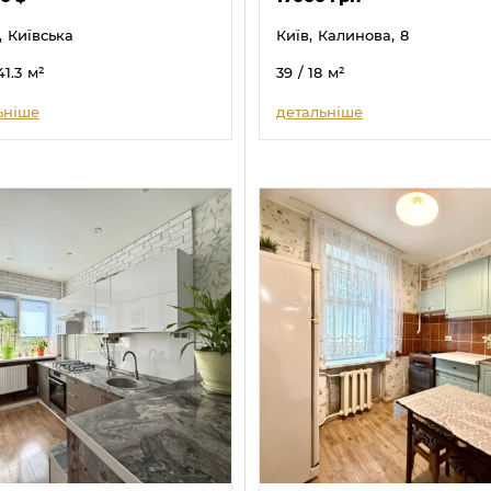
,
Київська
Київ,
Калинова,
8
41.3
м²
39
/ 18
м²
ьніше
детальніше