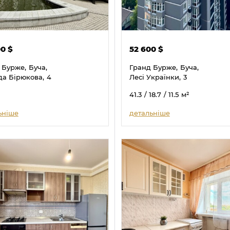
00
$
52 600
$
 Бурже,
Буча,
Гранд Бурже,
Буча,
да Бірюкова,
4
Лесі Українки,
3
41.3
/ 18.7
/ 11.5
м²
ьніше
детальніше