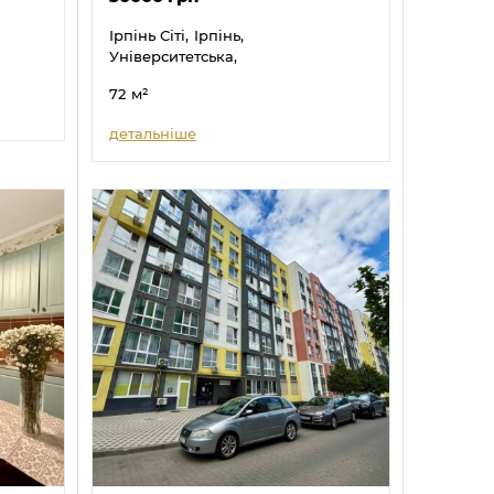
Ірпінь Сіті,
Ірпінь,
Університетська,
72
м²
детальніше