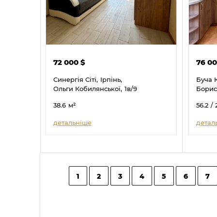
72 000
$
76 0
Синергія Сіті,
Ірпінь,
Буча 
Ольги Кобилянської,
1в/9
Борис
38.6
м²
56.2
/ 
детальніше
детал
1
2
3
4
5
6
7