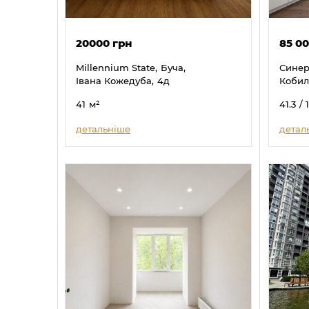
20000 грн
85 0
Millennium State,
Буча,
Синерг
Івана Кожедуба,
4д
Кобил
41
м²
41.3
/ 
детальніше
детал