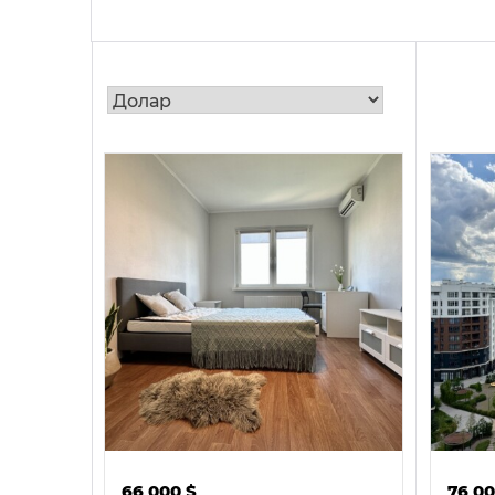
66 000
$
76 0