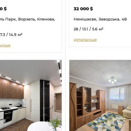
00
$
32 000
$
ль Парк,
Ворзель,
Кленова,
Немішаєве,
Заводська,
48
28
/ 13.1
/ 5.6
м²
17.3
/ 14.9
м²
детальніше
ьніше