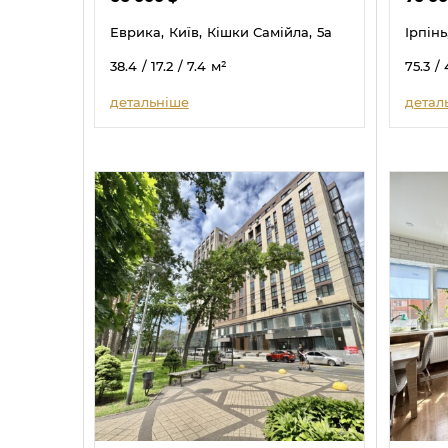
Еврика,
Київ,
Кішки Самійла,
5а
Ірпінь
38.4
/ 17.2
/ 7.4
м²
75.3
/ 
детальніше
детал