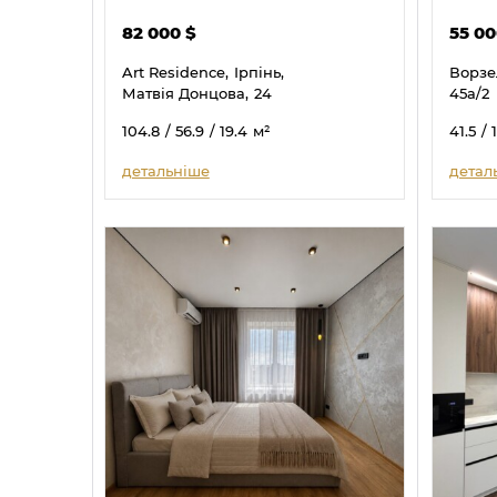
82 000
$
55 0
Art Residence,
Ірпінь,
Ворзе
Матвія Донцова,
24
45а/2
104.8
/ 56.9
/ 19.4
м²
41.5
/ 
детальніше
детал