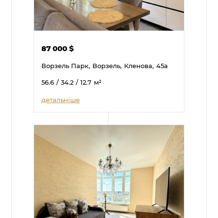
87 000
$
Ворзель Парк,
Ворзель,
Кленова,
45а
56.6
/ 34.2
/ 12.7
м²
детальніше