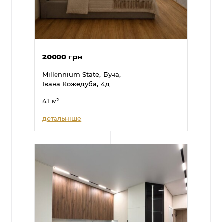
20000 грн
Millennium State,
Буча,
Івана Кожедуба,
4д
41
м²
детальніше