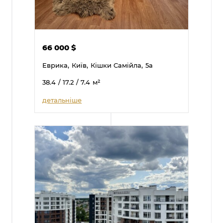
66 000
$
Еврика,
Київ,
Кішки Самійла,
5а
38.4
/ 17.2
/ 7.4
м²
детальніше