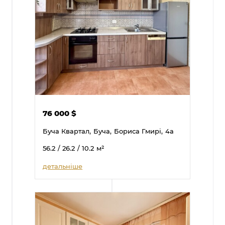
76 000
$
Буча Квартал,
Буча,
Бориса Гмирі,
4а
56.2
/ 26.2
/ 10.2
м²
детальніше