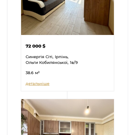
72 000
$
Синергія Сіті,
Ірпінь,
Ольги Кобилянської,
1в/9
38.6
м²
детальніше