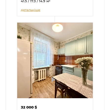
41.5
/ 17.3
/ 14.9
м²
детальніше
32 000
$