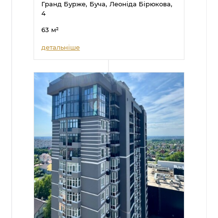
Гранд Бурже,
Буча,
Леоніда Бірюкова,
4
63
м²
детальніше