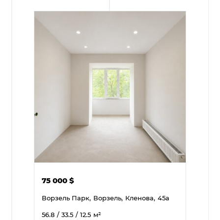
75 000
$
Ворзель Парк,
Ворзель,
Кленова,
45а
56.8
/ 33.5
/ 12.5
м²