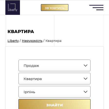
Skip
звʼязатись
to
content
КВАРТИРА
Liberty
/
Нерухомість
/
Квартира