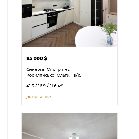
85 000
$
Синергія Сіті,
Ірпінь,
Кобилянської Ольги,
1в/15
41.3
/ 16.9
/ 11.6
м²
детальніше