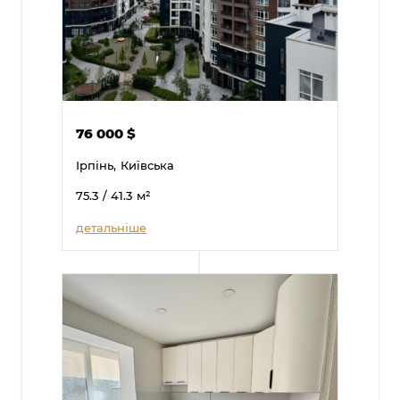
76 000
$
Ірпінь,
Київська
75.3
/ 41.3
м²
детальніше