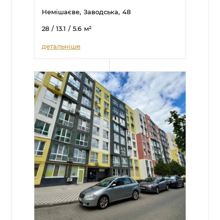
Немішаєве,
Заводська,
48
28
/ 13.1
/ 5.6
м²
детальніше