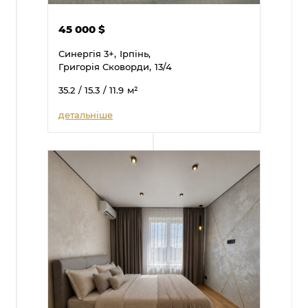
45 000
$
Синергія 3+,
Ірпінь,
Григорія Сковорди,
13/4
35.2
/ 15.3
/ 11.9
м²
детальніше