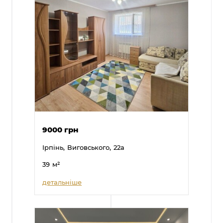
9000 грн
Ірпінь,
Виговського,
22а
39
м²
детальніше