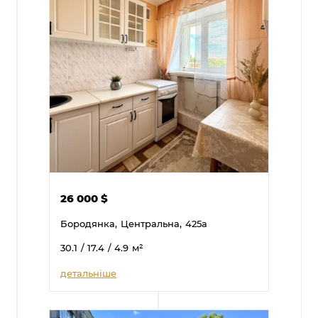
26 000
$
Бородянка,
Центральна,
425а
30.1
/ 17.4
/ 4.9
м²
детальніше