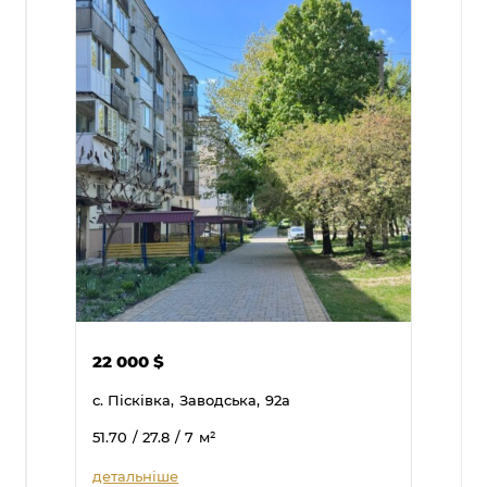
22 000
$
с. Пісківка,
Заводська,
92а
51.70
/ 27.8
/ 7
м²
детальніше