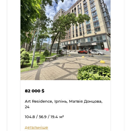
82 000
$
Art Residence,
Ірпінь,
Матвія Донцова,
24
104.8
/ 56.9
/ 19.4
м²
детальніше