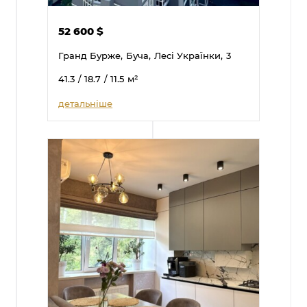
52 600
$
Гранд Бурже,
Буча,
Лесі Українки,
3
41.3
/ 18.7
/ 11.5
м²
детальніше