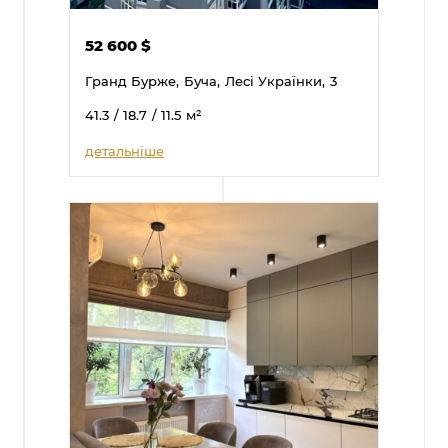
52 600
$
Гранд Бурже,
Буча,
Лесі Українки,
3
41.3
/ 18.7
/ 11.5
м²
детальніше