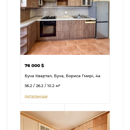
76 000
$
Буча Квартал,
Буча,
Бориса Гмирі,
4а
56.2
/ 26.2
/ 10.2
м²
детальніше