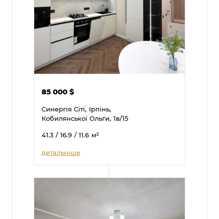
85 000
$
Синергія Сіті,
Ірпінь,
Кобилянської Ольги,
1в/15
41.3
/ 16.9
/ 11.6
м²
детальніше