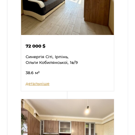
72 000
$
Синергія Сіті,
Ірпінь,
Ольги Кобилянської,
1в/9
38.6
м²
детальніше