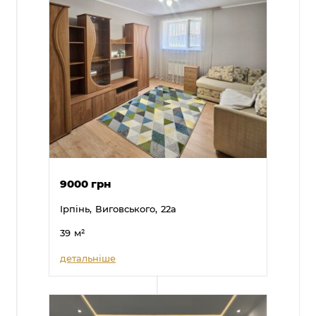
9000 грн
Ірпінь,
Виговського,
22а
39
м²
детальніше