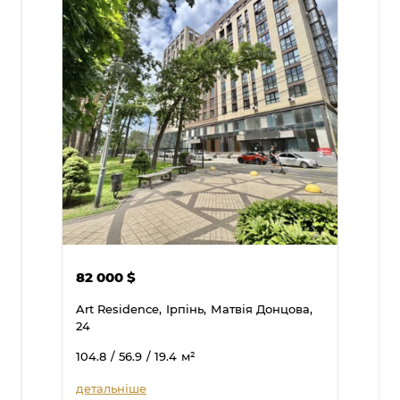
82 000
$
Art Residence,
Ірпінь,
Матвія Донцова,
24
104.8
/ 56.9
/ 19.4
м²
детальніше