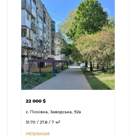
22 000
$
с. Пісківка,
Заводська,
92а
51.70
/ 27.8
/ 7
м²
детальніше