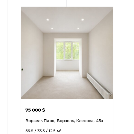
75 000
$
Ворзель Парк,
Ворзель,
Кленова,
45а
56.8
/ 33.5
/ 12.5
м²