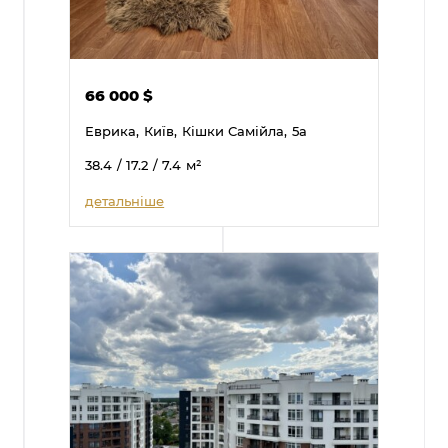
66 000
$
Еврика,
Київ,
Кішки Самійла,
5а
38.4
/ 17.2
/ 7.4
м²
детальніше