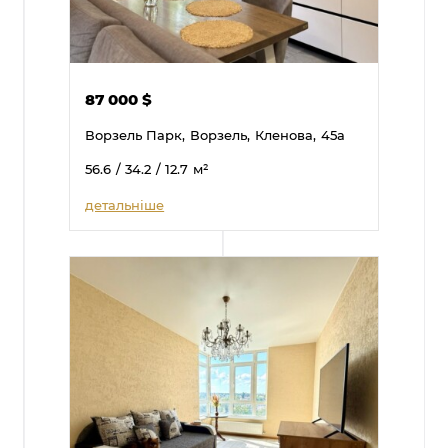
87 000
$
Ворзель Парк,
Ворзель,
Кленова,
45а
56.6
/ 34.2
/ 12.7
м²
детальніше