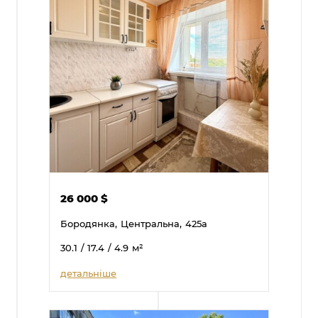
26 000
$
Бородянка,
Центральна,
425а
30.1
/ 17.4
/ 4.9
м²
детальніше