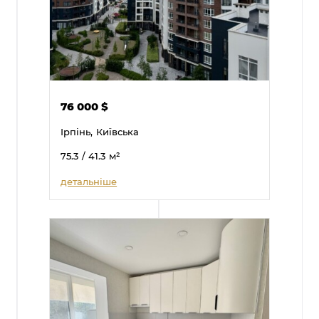
76 000
$
Ірпінь,
Київська
75.3
/ 41.3
м²
детальніше