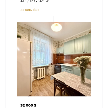
41.5
/ 17.3
/ 14.9
м²
детальніше
32 000
$