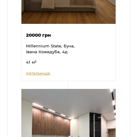
20000 грн
Millennium State,
Буча,
Івана Кожедуба,
4д
41
м²
детальніше