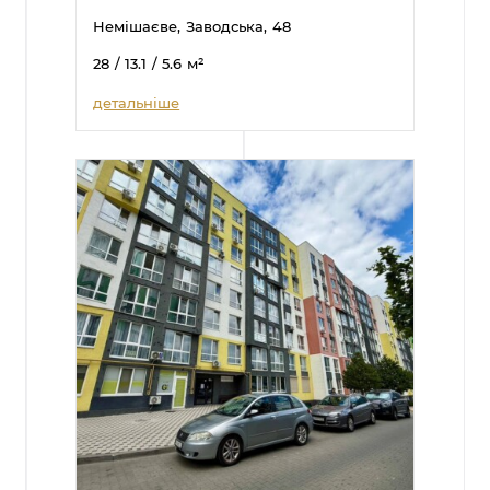
Немішаєве,
Заводська,
48
28
/ 13.1
/ 5.6
м²
детальніше