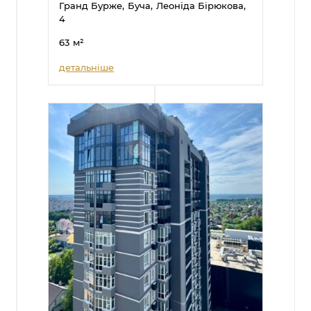
Гранд Бурже,
Буча,
Леоніда Бірюкова,
4
63
м²
детальніше