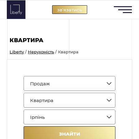
Skip
звʼязатись
to
content
КВАРТИРА
Liberty
/
Нерухомість
/
Квартира