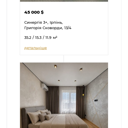
45 000
$
Синергія 3+,
Ірпінь,
Григорія Сковорди,
13/4
35.2
/ 15.3
/ 11.9
м²
детальніше