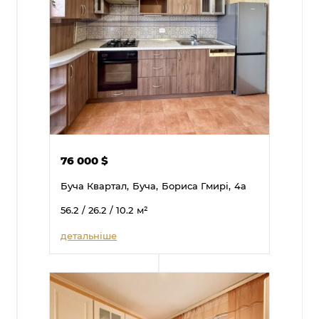
76 000
$
Буча Квартал,
Буча,
Бориса Гмирі,
4а
56.2
/ 26.2
/ 10.2
м²
детальніше