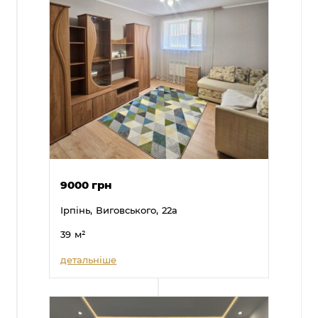
9000 грн
Ірпінь,
Виговського,
22а
39
м²
детальніше