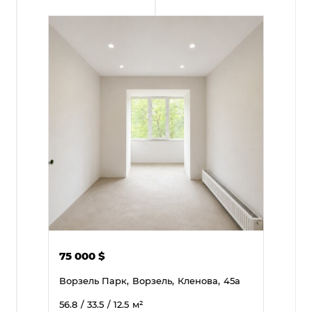
75 000
$
Ворзель Парк,
Ворзель,
Кленова,
45а
56.8
/ 33.5
/ 12.5
м²