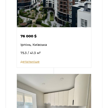
76 000
$
Ірпінь,
Київська
75.3
/ 41.3
м²
детальніше