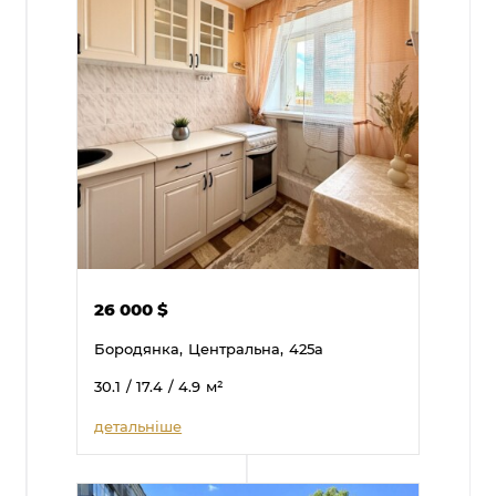
26 000
$
Бородянка,
Центральна,
425а
30.1
/ 17.4
/ 4.9
м²
детальніше