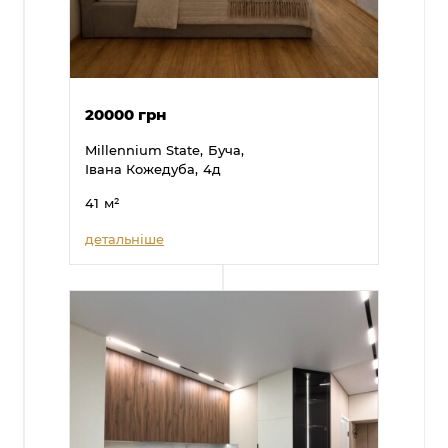
20000 грн
Millennium State,
Буча,
Івана Кожедуба,
4д
41
м²
детальніше