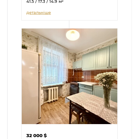
41.5
/ 17.3
/ 14.9
м²
детальніше
32 000
$