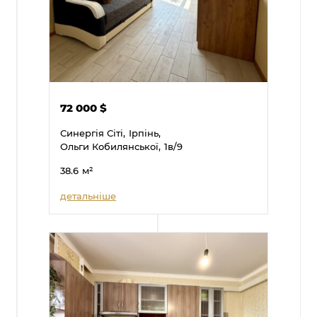
72 000
$
Синергія Сіті,
Ірпінь,
Ольги Кобилянської,
1в/9
38.6
м²
детальніше