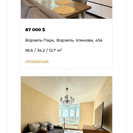
87 000
$
Ворзель Парк,
Ворзель,
Кленова,
45а
56.6
/ 34.2
/ 12.7
м²
детальніше