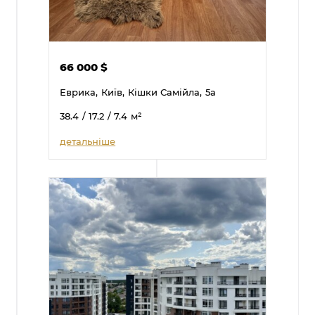
66 000
$
Еврика,
Київ,
Кішки Самійла,
5а
38.4
/ 17.2
/ 7.4
м²
детальніше