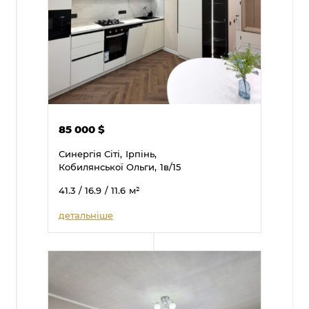
85 000
$
Синергія Сіті,
Ірпінь,
Кобилянської Ольги,
1в/15
41.3
/ 16.9
/ 11.6
м²
детальніше