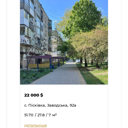
22 000
$
с. Пісківка,
Заводська,
92а
51.70
/ 27.8
/ 7
м²
детальніше