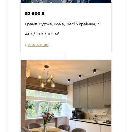
52 600
$
Гранд Бурже,
Буча,
Лесі Українки,
3
41.3
/ 18.7
/ 11.5
м²
детальніше