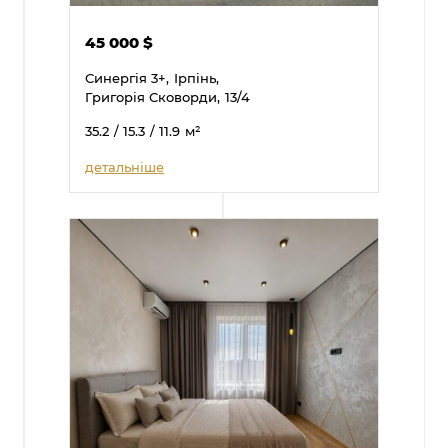
45 000
$
Синергія 3+,
Ірпінь,
Григорія Сковорди,
13/4
35.2
/ 15.3
/ 11.9
м²
детальніше