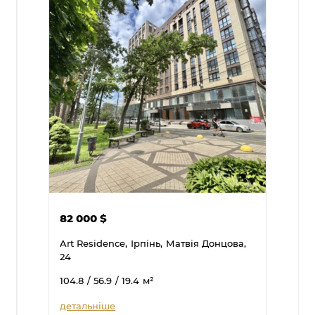
82 000
$
Art Residence,
Ірпінь,
Матвія Донцова,
24
104.8
/ 56.9
/ 19.4
м²
детальніше