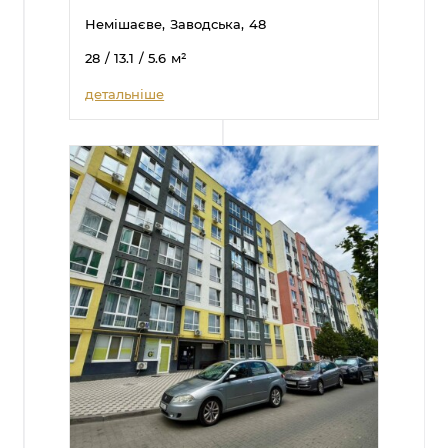
Немішаєве,
Заводська,
48
28
/ 13.1
/ 5.6
м²
детальніше