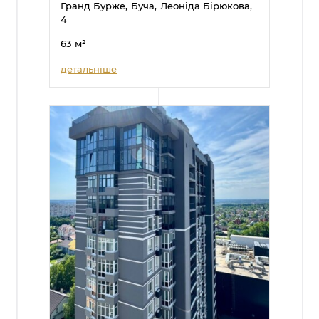
Гранд Бурже,
Буча,
Леоніда Бірюкова,
4
63
м²
детальніше