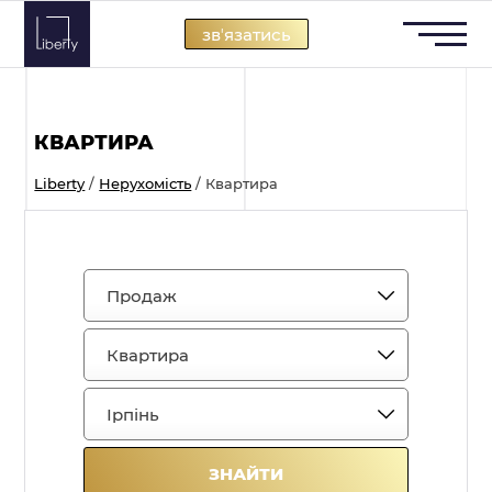
Skip
звʼязатись
to
content
КВАРТИРА
Liberty
/
Нерухомість
/
Квартира