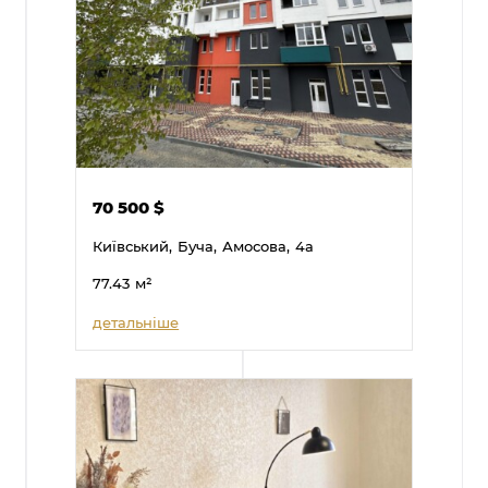
70 500
$
Київський,
Буча,
Амосова,
4а
77.43
м²
детальніше