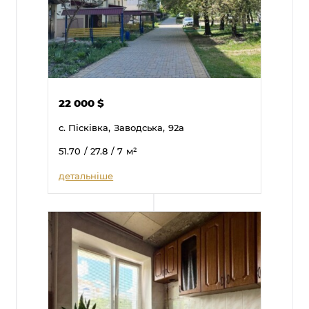
22 000
$
с. Пісківка,
Заводська,
92а
51.70
/ 27.8
/ 7
м²
детальніше