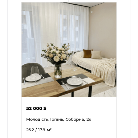
52 000
$
Молодість,
Ірпінь,
Соборна,
2к
26.2
/ 17.9
м²