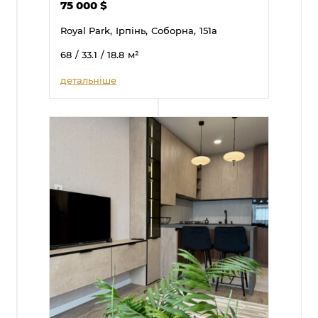
75 000
$
Royal Park,
Ірпінь,
Соборна,
151а
68
/ 33.1
/ 18.8
м²
детальніше