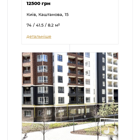
12500 грн
Київ,
Каштанова,
15
74
/ 41.5
/ 8.2
м²
детальніше