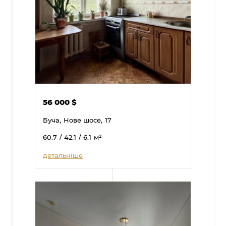
56 000
$
Буча,
Нове шосе,
17
60.7
/ 42.1
/ 6.1
м²
детальніше