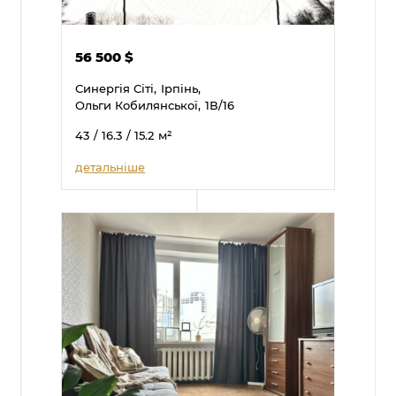
56 500
$
Синергія Сіті,
Ірпінь,
Ольги Кобилянської,
1В/16
43
/ 16.3
/ 15.2
м²
детальніше