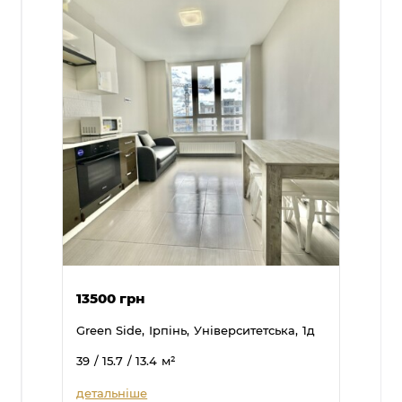
13500 грн
Green Side,
Ірпінь,
Університетська,
1д
39
/ 15.7
/ 13.4
м²
детальніше