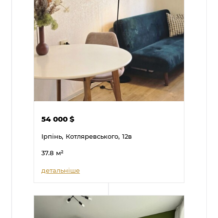
54 000
$
Ірпінь,
Котляревського,
12в
37.8
м²
детальніше