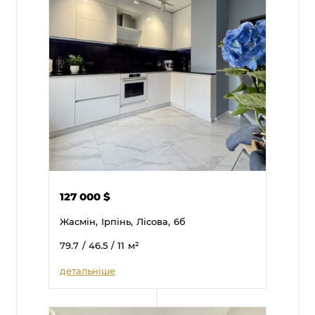
127 000
$
Жасмін,
Ірпінь,
Лісова,
6б
79.7
/ 46.5
/ 11
м²
детальніше