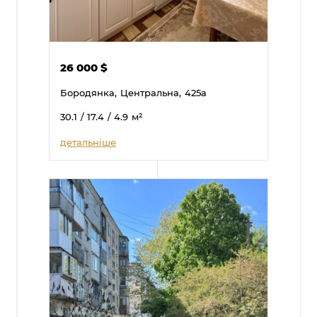
26 000
$
Бородянка,
Центральна,
425а
30.1
/ 17.4
/ 4.9
м²
детальніше