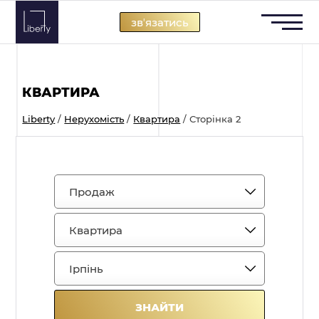
Skip
звʼязатись
to
content
КВАРТИРА
Liberty
/
Нерухомість
/
Квартира
/
Сторінка 2