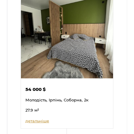
54 000
$
Молодість,
Ірпінь,
Соборна,
2к
27.9
м²
детальніше