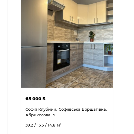
65 000
$
Софія Клубний,
Софіївська Борщагівка,
Абрикосова,
5
39.2
/ 15.5
/ 14.8
м²