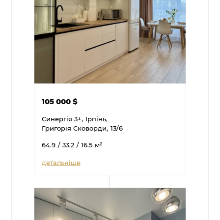
105 000
$
Синергія 3+,
Ірпінь,
Григорія Сковорди,
13/6
64.9
/ 33.2
/ 16.5
м²
детальніше