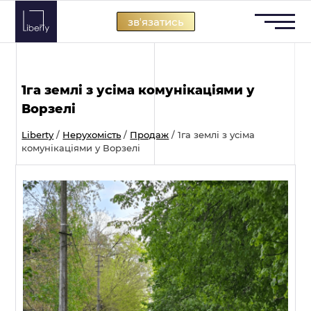
Skip
звʼязатись
to
content
1га землі з усіма комунікаціями у
Ворзелі
Liberty
/
Нерухомість
/
Продаж
/
1га землі з усіма
комунікаціями у Ворзелі