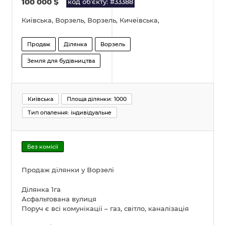
100 000
$
код обʼєкту: #33388
Київська, Ворзель, Ворзель, Кичеївська,
Продаж
Ділянка
Ворзель
Земля для будівництва
Київська
Площа ділянки: 1000
Тип опалення: індивідуальне
Без комісії
Продаж ділянки у Ворзелі
Ділянка 1га
Асфальтована вулиця
Поруч є всі комунікації – газ, світло, каналізація