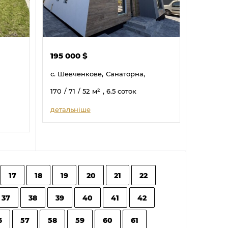
195 000
$
с. Шевченкове,
Санаторна,
170
/ 71
/ 52
м²
, 6.5 соток
детальніше
17
18
19
20
21
22
37
38
39
40
41
42
6
57
58
59
60
61