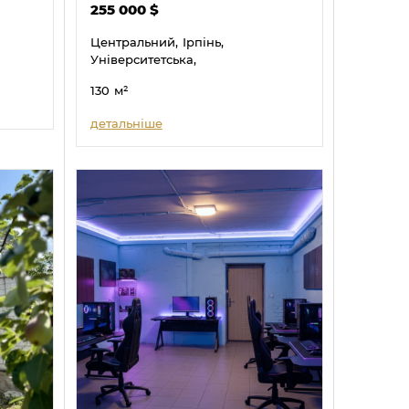
255 000
$
Центральний,
Ірпінь,
Університетська,
130
м²
детальніше