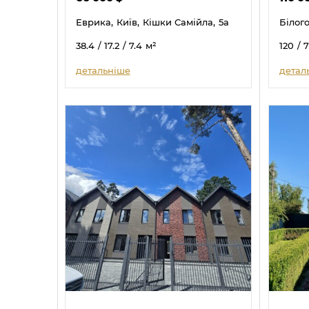
Еврика,
Київ,
Кішки Самійла,
5а
Білог
38.4
/ 17.2
/ 7.4
м²
120
/ 7
детальніше
детал