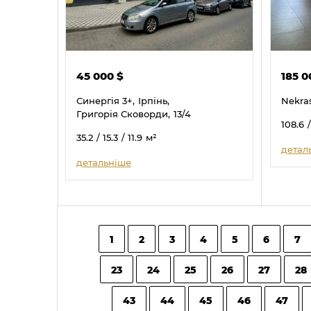
45 000
$
185 
Синергія 3+,
Ірпінь,
Nekra
Григорія Сковорди,
13/4
108.6
35.2
/ 15.3
/ 11.9
м²
детал
детальніше
1
2
3
4
5
6
7
23
24
25
26
27
28
43
44
45
46
47