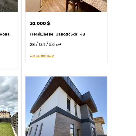
32 000
$
нова,
Немішаєве,
Заводська,
48
28
/ 13.1
/ 5.6
м²
детальніше