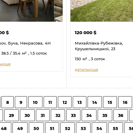
000
$
120 000
$
sov,
Буча,
Некрасова,
4Н
Михайлівка-Рубежівка,
Крушельницької,
23
/ 38.5
/ 35.4
м²
, 1.5 соток
150
м²
, 3 соток
ьніше
детальніше
8
9
10
11
12
13
14
15
16
29
30
31
32
33
34
35
36
48
49
50
51
52
53
54
55
5