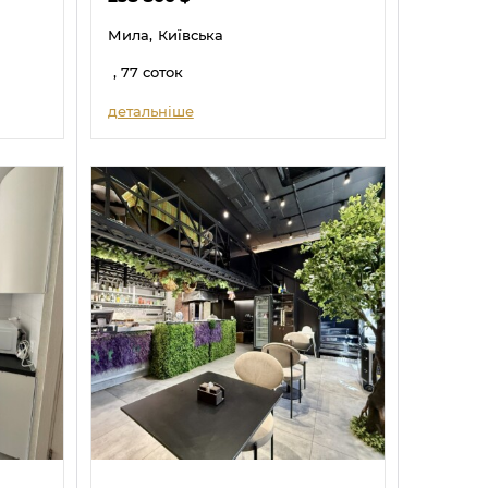
Мила,
Київська
, 77 соток
детальніше