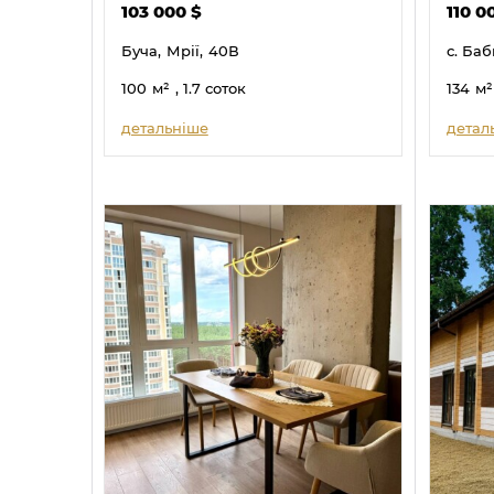
103 000
$
110 0
Буча,
Мрії,
40В
с. Баб
100
м²
, 1.7 соток
134
м²
детальніше
детал