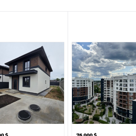
00
$
76 000
$