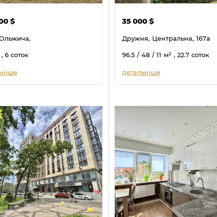
000
$
35 000
$
Ольжича,
Дружня,
Центральна,
167а
, 6 соток
96.5
/ 48
/ 11
м²
, 22.7 соток
ьніше
детальніше