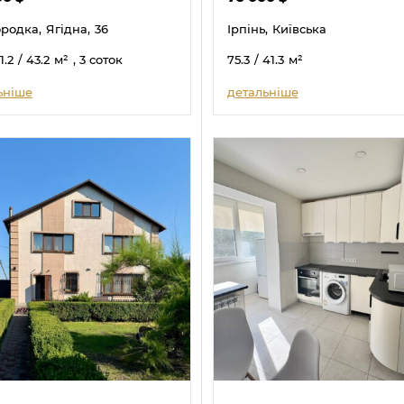
ородка,
Ягідна,
36
Ірпінь,
Київська
1.2
/ 43.2
м²
, 3 соток
75.3
/ 41.3
м²
ьніше
детальніше