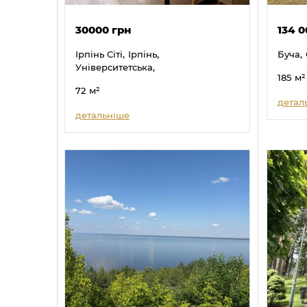
30000 грн
134 
Ірпінь Сіті,
Ірпінь,
Буча,
Університетська,
185
м²
72
м²
детал
детальніше