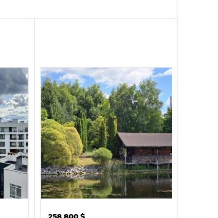
258 800
$