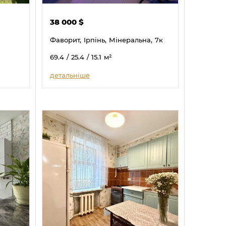
38 000
$
Фаворит,
Ірпінь,
Мінеральна,
7к
69.4
/ 25.4
/ 15.1
м²
детальніше