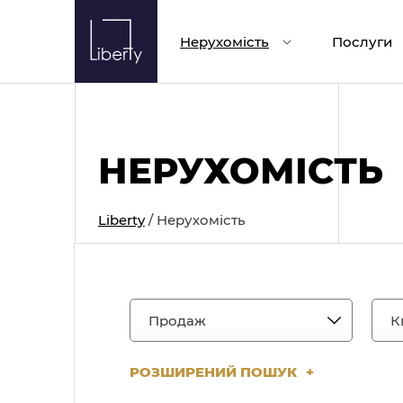
Skip
to
Нерухомість
Послуги
content
НЕРУХОМІСТЬ
Liberty
/
Нерухомість
РОЗШИРЕНИЙ ПОШУК
+