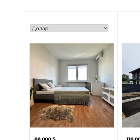
66 000
$
110 0