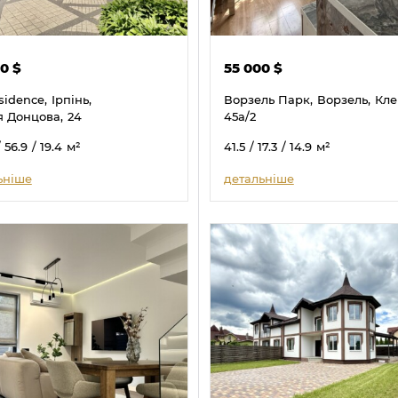
00
$
55 000
$
sidence,
Ірпінь,
Ворзель Парк,
Ворзель,
Кле
я Донцова,
24
45а/2
/ 56.9
/ 19.4
м²
41.5
/ 17.3
/ 14.9
м²
ьніше
детальніше