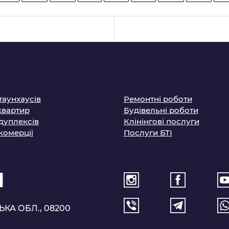
таунхаусів
Ремонтні роботи
квартир
Будівельні роботи
дуплексів
Клінінгові послуги
комерції
Послуги БТІ
1
ЬКА ОБЛ., 08200