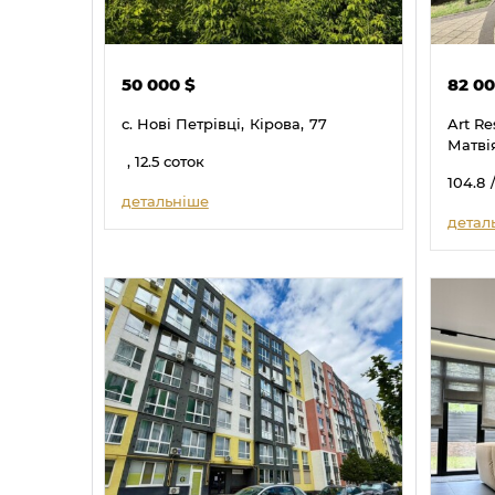
50 000
$
82 0
с. Нові Петрівці,
Кірова,
77
Art Re
Матві
, 12.5 соток
104.8
детальніше
детал