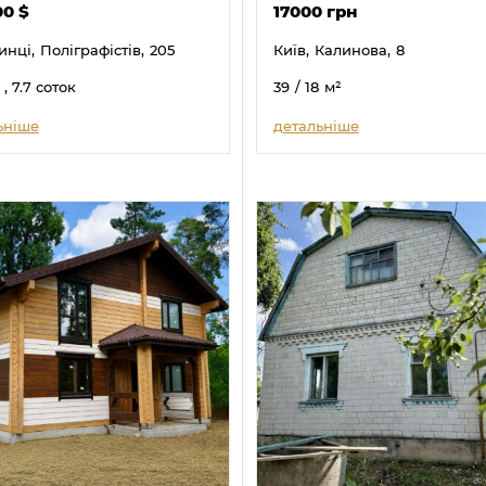
00
$
17000 грн
инці,
Поліграфістів,
205
Київ,
Калинова,
8
, 7.7 соток
39
/ 18
м²
ьніше
детальніше