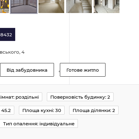
38432
вського, 4
,
Від забудовника
Готове житло
імнат: роздільні
Поверховість будинку: 2
 45.2
Площа кухні: 30
Площа ділянки: 2
Тип опалення: індивідуальне