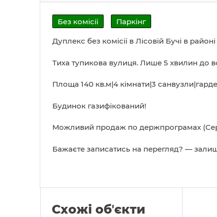
Без комісії
Паркінг
Дуплекс без комісії в Лісовій Бучі в районі
Тиха тупикова вулиця. Лише 5 хвилин до вс
Площа 140 кв.м|4 кімнати|3 санвузли|гарде
Будинок газифікований!
Можливий продаж по держпрограмах (Серт
Бажаєте записатись на перегляд? — залиша
Схожі обʼєкти