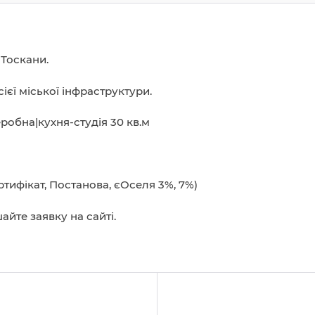
 Тоскани.
ієї міської інфраструктури.
робна|кухня-студія 30 кв.м
ифікат, Постанова, єОселя 3%, 7%)
йте заявку на сайті.