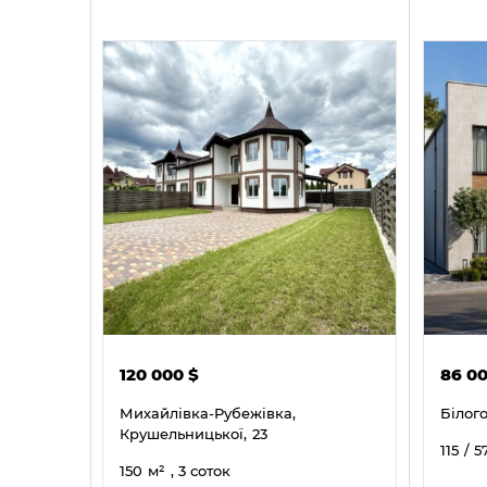
120 000
$
86 0
Михайлівка-Рубежівка,
Білог
Крушельницької,
23
115
/ 5
150
м²
, 3 соток