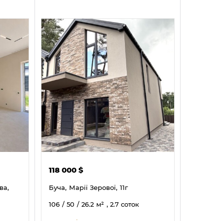
118 000
$
ва,
Буча,
Марії Зерової,
11г
106
/ 50
/ 26.2
м²
, 2.7 соток