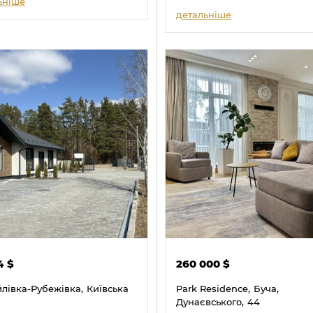
ьніше
детальніше
04
$
260 000
$
лівка-Рубежівка,
Київська
Park Residence,
Буча,
Дунаєвського,
44