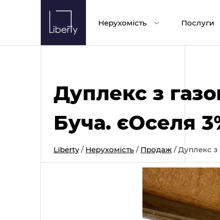
Skip
to
Нерухомість
Послуги
content
Дуплекс з газо
Буча. єОселя 3
Liberty
/
Нерухомість
/
Продаж
/
Дуплекс з 