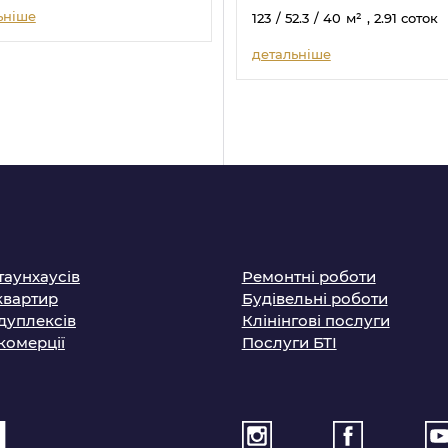
ьніше
123
/ 52.3
/ 40
м²
, 2.91 соток
детальніше
таунхаусів
Ремонтні роботи
квартир
Будівельні роботи
дуплексів
Клінінгові послуги
комерції
Послуги БТІ
1