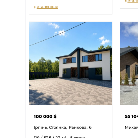
детал
детальніше
100 000
$
55 1
Ірпінь, Стоянка,
Ранкова,
6
Михай
118
/ 53.5
/ 27
м²
, 5 соток