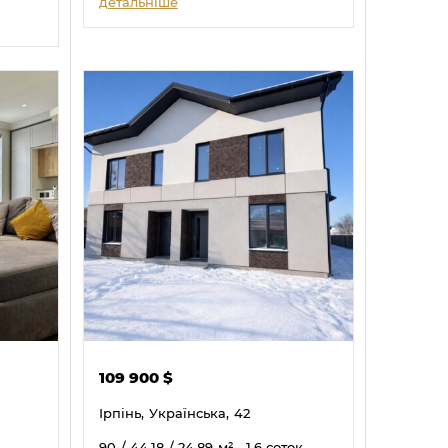
детальніше
109 900
$
Ірпінь,
Українська,
42
90
/ 44.18
/ 24.89
м²
, 1.6 соток