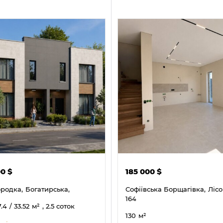
00
$
185 000
$
ородка,
Богатирська,
Софіївська Борщагівка,
Лісо
164
7.4
/ 33.52
м²
, 2.5 соток
130
м²