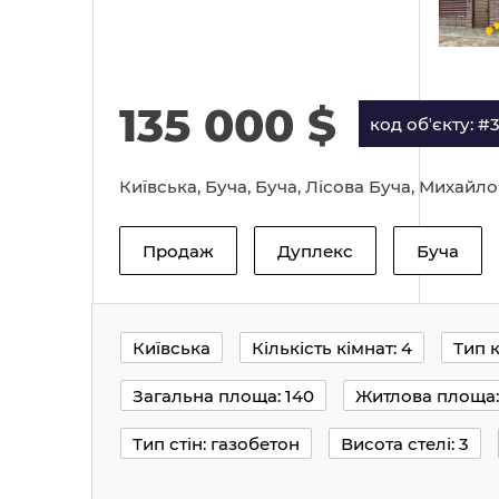
135 000
$
код обʼєкту: #
Київська, Буча, Буча, Лісова Буча, Михайло
Продаж
Дуплекс
Буча
Київська
Кількість кімнат: 4
Тип к
Загальна площа: 140
Житлова площа:
Тип стін: газобетон
Висота стелі: 3