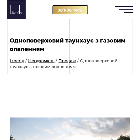
Skip
звʼязатись
to
content
Одноповерховий таунхаус з газовим
опаленням
Liberty
/
Нерухомість
/
Продаж
/
Одноповерховий
таунхаус з газовим опаленням