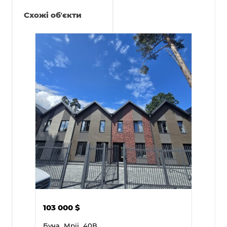
Схожі обʼєкти
103 000
$
Буча,
Мрії,
40В