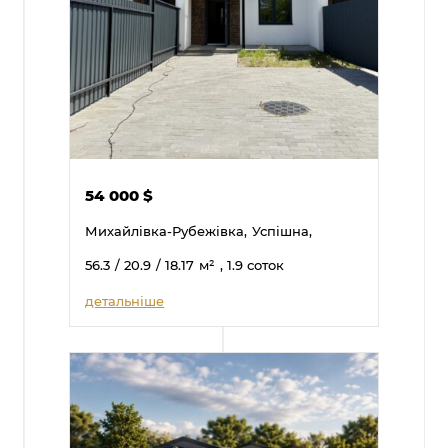
54 000
$
Михайлівка-Рубежівка,
Успішна,
56.3
/ 20.9
/ 18.17
м²
, 1.9 соток
детальніше