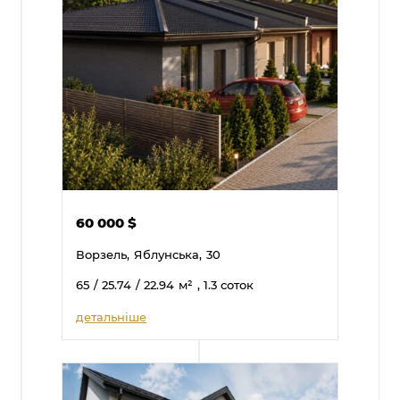
60 000
$
Ворзель,
Яблунська,
30
65
/ 25.74
/ 22.94
м²
, 1.3 соток
детальніше