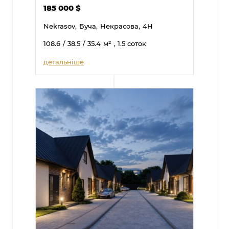
185 000
$
Nekrasov,
Буча,
Некрасова,
4Н
108.6
/ 38.5
/ 35.4
м²
, 1.5 соток
детальніше