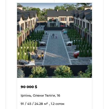
90 000
$
Ірпінь,
Олени Теліги,
16
91
/ 45
/ 24.28
м²
, 1.2 соток