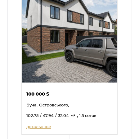
100 000
$
Буча,
Островського,
102.75
/ 47.94
/ 32.04
м²
, 1.5 соток
детальніше