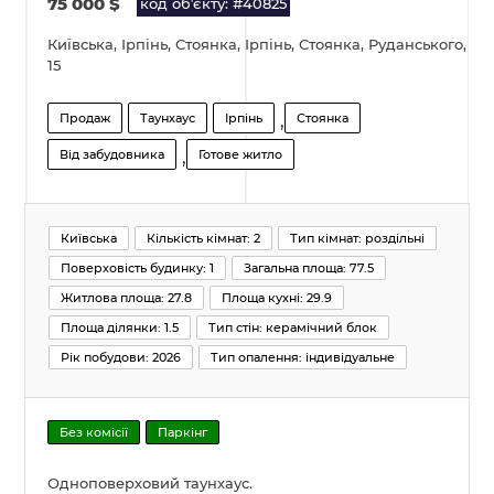
75 000
$
код обʼєкту: #40825
Київська, Ірпінь, Стоянка, Ірпінь, Стоянка, Руданського,
15
,
Продаж
Таунхаус
Ірпінь
Стоянка
,
Від забудовника
Готове житло
Київська
Кількість кімнат: 2
Тип кімнат: роздільні
Поверховість будинку: 1
Загальна площа: 77.5
Житлова площа: 27.8
Площа кухні: 29.9
Площа ділянки: 1.5
Тип стін: керамічний блок
Рік побудови: 2026
Тип опалення: індивідуальне
Без комісії
Паркінг
Одноповерховий таунхаус.