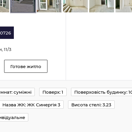
30726
, 11/3
Готове житло
імнат: суміжні
Поверх: 1
Поверховість будинку: 1
Назва ЖК: ЖК Синергія 3
Висота стелі: 3.23
ивідуальне