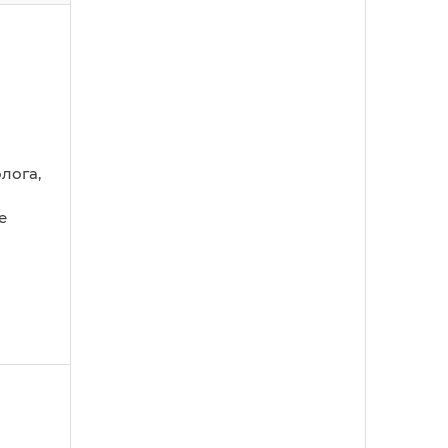
лога,
е