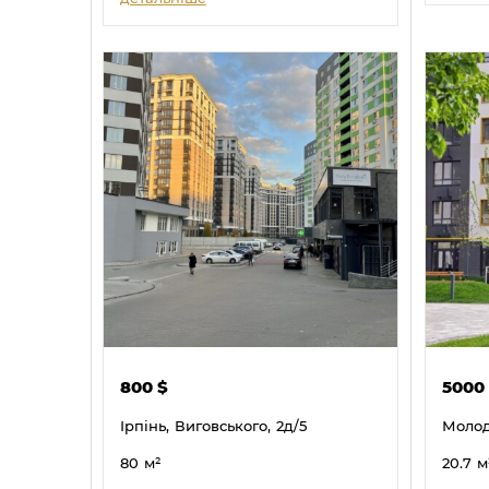
800
$
5000
Ірпінь,
Виговського,
2д/5
Молод
80
м²
20.7
м