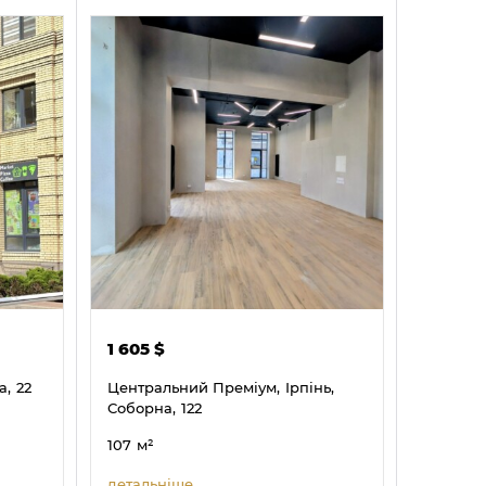
1 605
$
а,
22
Центральний Преміум,
Ірпінь,
Соборна,
122
107
м²
детальніше