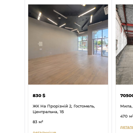
830
$
7050
ЖК На Прорізній 2,
Гостомель,
Мила,
Центральна,
1Б
470
м
83
м²
детал
детальніше