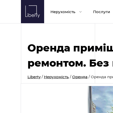
Skip
to
Нерухомість
Послуги
content
Оренда приміщ
ремонтом. Без 
Liberty
/
Нерухомість
/
Оренда
/
Оренда при