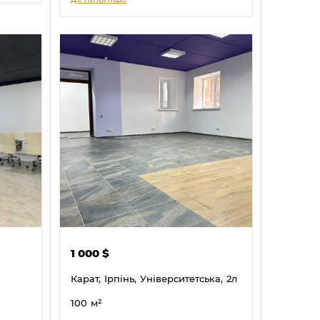
1 000
$
Карат,
Ірпінь,
Університетська,
2л
100
м²