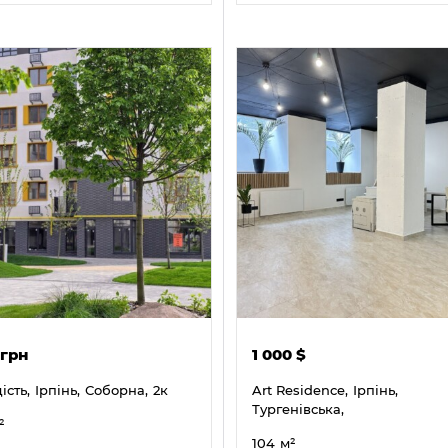
 грн
1 000
$
ість,
Ірпінь,
Соборна,
2к
Art Residence,
Ірпінь,
Тургенівська,
²
104
м²