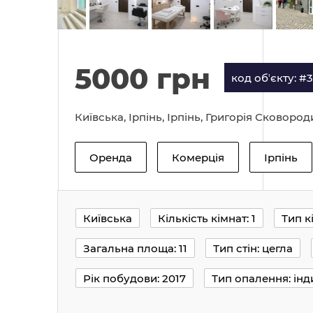
5000 грн
код обʼєкту: #
Київська, Ірпінь, Ірпінь, Григорія Сковороди
Оренда
Комерція
Ірпінь
Київська
Кількість кімнат: 1
Тип к
Загальна площа: 11
Тип стін: цегла
Рік побудови: 2017
Тип опалення: інд