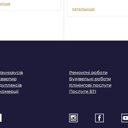
ьніше
детальніше
таунхаусів
Ремонтні роботи
квартир
Будівельні роботи
дуплексів
Клінінгові послуги
комерції
Послуги БТІ
1