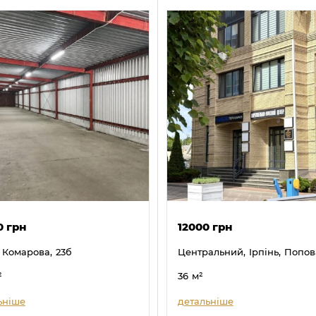
0 грн
12000 грн
Комарова,
23б
Центральний,
Ірпінь,
Попов
²
36
м²
ьніше
детальніше