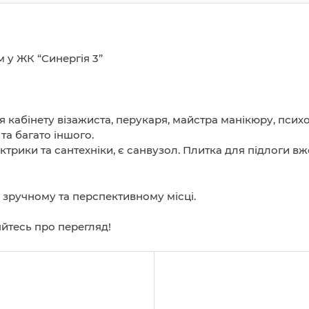
 у ЖК “Синергія 3”
я кабінету візажиста, перукаря, майстра манікюру, психо
 та багато іншого.
трики та сантехніки, є санвузол. Плитка для підлоги вж
у зручному та перспективному місці.
йтесь про перегляд!