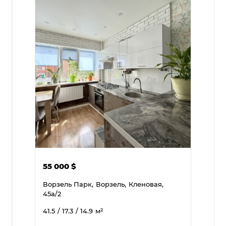
55 000
$
Ворзель Парк,
Ворзель,
Кленовая,
45а/2
41.5
/ 17.3
/ 14.9
м²