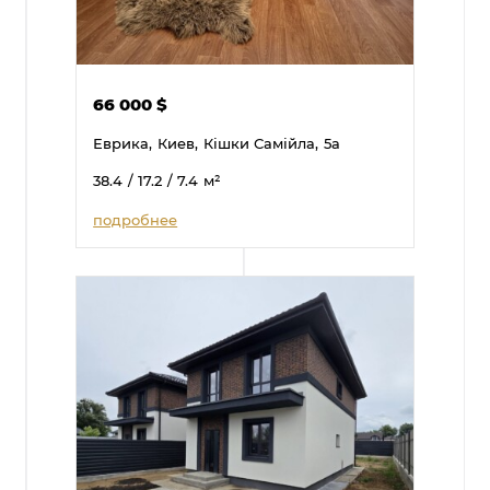
66 000
$
Еврика,
Киев,
Кішки Самійла,
5а
38.4
/ 17.2
/ 7.4
м²
подробнее