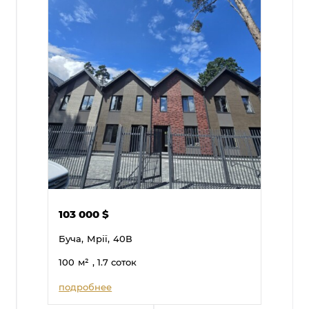
103 000
$
Буча,
Мрії,
40В
100
м²
, 1.7 соток
подробнее