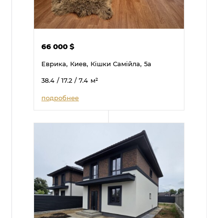
66 000
$
Еврика,
Киев,
Кішки Самійла,
5а
38.4
/ 17.2
/ 7.4
м²
подробнее