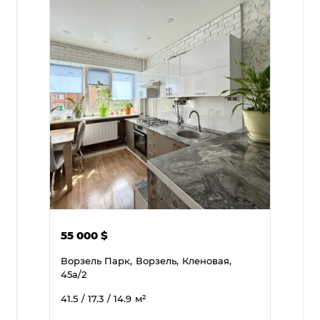
55 000
$
Ворзель Парк,
Ворзель,
Кленовая,
45а/2
41.5
/ 17.3
/ 14.9
м²