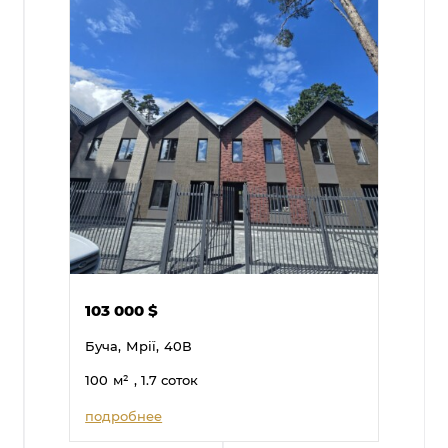
103 000
$
Буча,
Мрії,
40В
100
м²
, 1.7 соток
подробнее