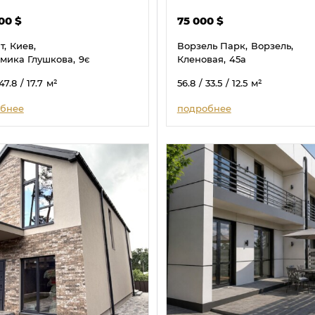
000
$
75 000
$
т,
Киев,
Ворзель Парк,
Ворзель,
мика Глушкова,
9є
Кленовая,
45а
 47.8
/ 17.7
м²
56.8
/ 33.5
/ 12.5
м²
бнее
подробнее