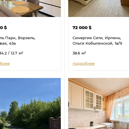
00
$
72 000
$
ль Парк,
Ворзель,
Синергия Сити,
Ирпень,
вая,
45а
Ольги Кобылянской,
1в/9
34.2
/ 12.7
м²
38.6
м²
бнее
подробнее