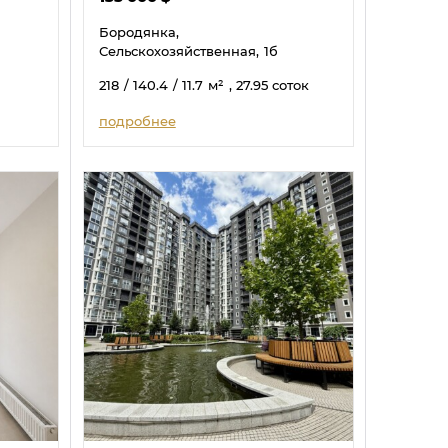
Бородянка,
Сельскохозяйственная,
1б
218
/ 140.4
/ 11.7
м²
, 27.95 соток
подробнее