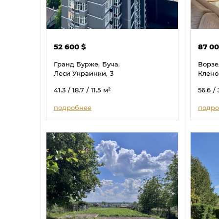
52 600
$
87 0
Гранд Бурже,
Буча,
Ворзе
Леси Украинки,
3
Клено
41.3
/ 18.7
/ 11.5
м²
56.6
/ 
подробнее
подро