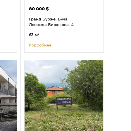
80 000
$
Гранд Бурже,
Буча,
Леонида Бирюкова,
4
63
м²
подробнее