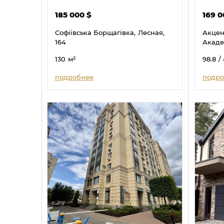
185 000
$
169 
Софіївська Борщагівка,
Лесная,
Акцен
164
Акаде
130
м²
98.8
/
подробнее
подро