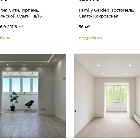
гия Сити,
Ирпень,
Family Garden,
Гостомель,
янской Ольги,
1в/15
Свято-Покровская,
16.9
/ 11.6
м²
56
м²
бнее
подробнее