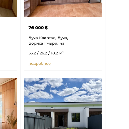
76 000
$
Буча Квартал,
Буча,
Бориса Гмыри,
4а
56.2
/ 26.2
/ 10.2
м²
подробнее