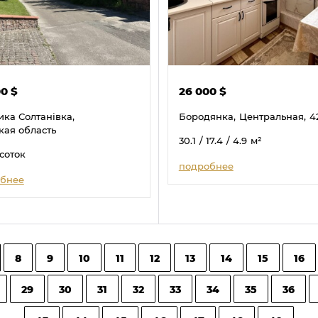
00
$
26 000
$
ика Солтанівка,
Бородянка,
Центральная,
4
кая область
30.1
/ 17.4
/ 4.9
м²
 соток
подробнее
бнее
8
9
10
11
12
13
14
15
16
29
30
31
32
33
34
35
36