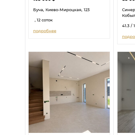
Буча,
Киево-Мироцкая,
123
Синер
Кобыл
, 12 соток
41.3
/ 
подробнее
подро