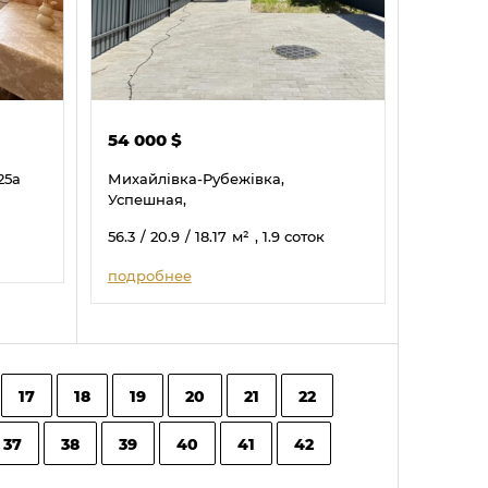
54 000
$
25а
Михайлівка-Рубежівка,
Успешная,
56.3
/ 20.9
/ 18.17
м²
, 1.9 соток
подробнее
17
18
19
20
21
22
37
38
39
40
41
42