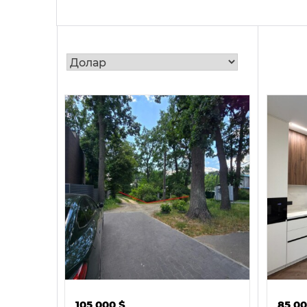
105 000
$
85 0