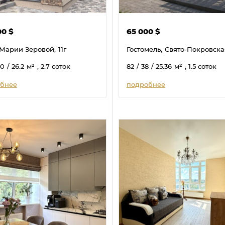
00
$
65 000
$
Марии Зеровой,
11г
Гостомель,
Свято-Покровска
50
/ 26.2
м²
, 2.7 соток
82
/ 38
/ 25.36
м²
, 1.5 соток
бнее
подробнее