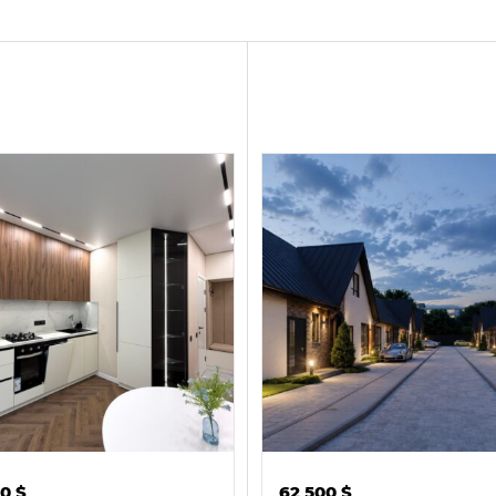
00
$
62 500
$