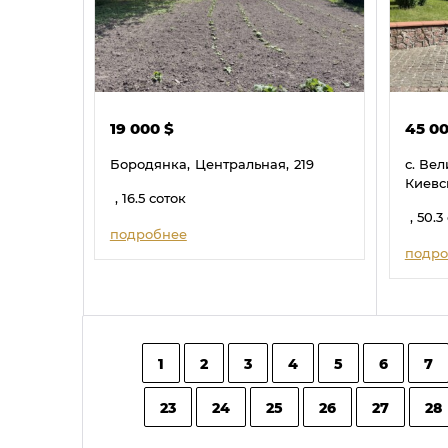
19 000
$
45 0
Бородянка,
Центральная,
219
с. Вел
Киевс
, 16.5 соток
, 50.3
подробнее
подро
1
2
3
4
5
6
7
23
24
25
26
27
28