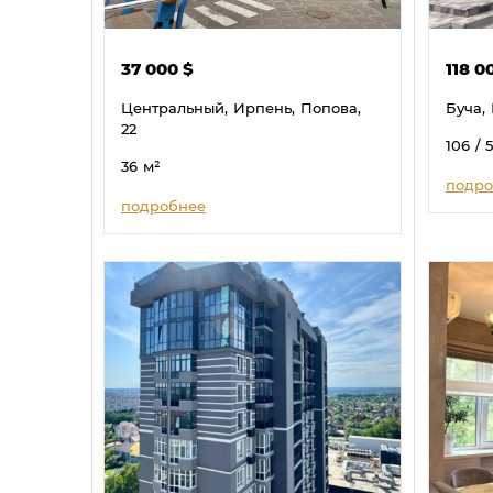
37 000
$
118 0
Центральный,
Ирпень,
Попова,
Буча,
22
106
/ 
36
м²
подро
подробнее