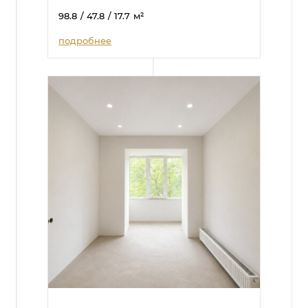
98.8
/ 47.8
/ 17.7
м²
подробнее