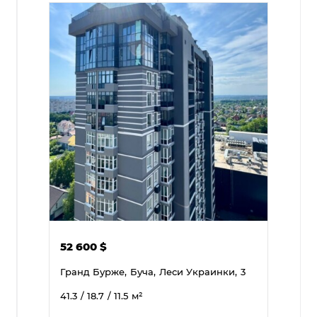
52 600
$
Гранд Бурже,
Буча,
Леси Украинки,
3
41.3
/ 18.7
/ 11.5
м²