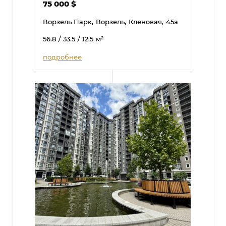
75 000
$
Ворзель Парк,
Ворзель,
Кленовая,
45а
56.8
/ 33.5
/ 12.5
м²
подробнее