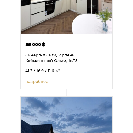
85 000
$
Синергия Сити,
Ирпень,
Кобылянской Ольги,
1в/15
41.3
/ 16.9
/ 11.6
м²
подробнее