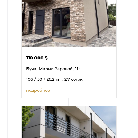
118 000
$
Буча,
Марии Зеровой,
11г
106
/ 50
/ 26.2
м²
, 2.7 соток
подробнее