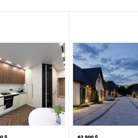
00
$
62 500
$