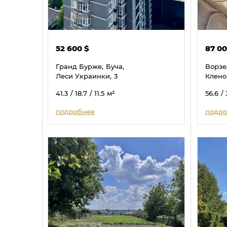
52 600
$
87 0
Гранд Бурже,
Буча,
Ворзе
Леси Украинки,
3
Клено
41.3
/ 18.7
/ 11.5
м²
56.6
/ 
подробнее
подро