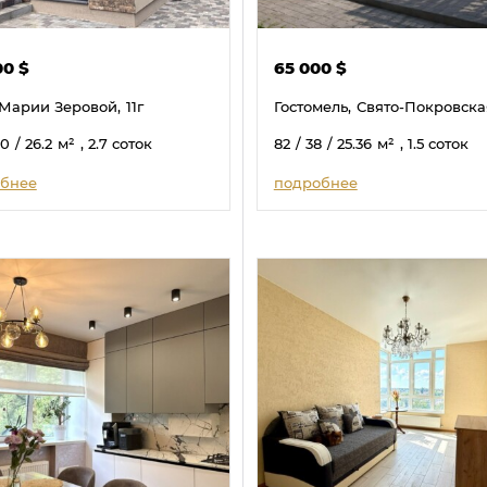
00
$
65 000
$
Марии Зеровой,
11г
Гостомель,
Свято-Покровска
50
/ 26.2
м²
, 2.7 соток
82
/ 38
/ 25.36
м²
, 1.5 соток
бнее
подробнее