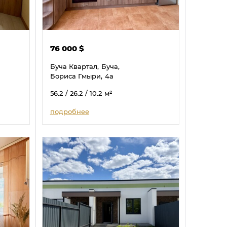
76 000
$
Буча Квартал,
Буча,
Бориса Гмыри,
4а
56.2
/ 26.2
/ 10.2
м²
подробнее