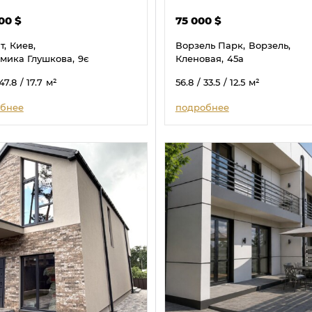
000
$
75 000
$
т,
Киев,
Ворзель Парк,
Ворзель,
мика Глушкова,
9є
Кленовая,
45а
 47.8
/ 17.7
м²
56.8
/ 33.5
/ 12.5
м²
бнее
подробнее