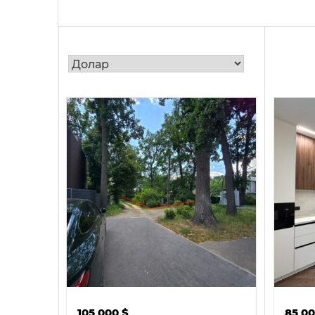
105 000
$
85 0