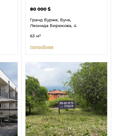
80 000
$
Гранд Бурже,
Буча,
Леонида Бирюкова,
4
63
м²
подробнее