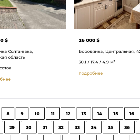
00
$
26 000
$
ика Солтанівка,
Бородянка,
Центральная,
4
кая область
30.1
/ 17.4
/ 4.9
м²
 соток
подробнее
бнее
8
9
10
11
12
13
14
15
16
29
30
31
32
33
34
35
36