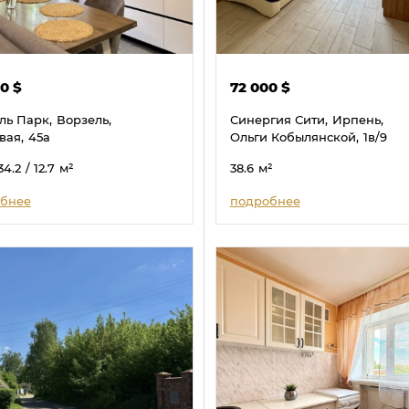
00
$
72 000
$
ль Парк,
Ворзель,
Синергия Сити,
Ирпень,
вая,
45а
Ольги Кобылянской,
1в/9
34.2
/ 12.7
м²
38.6
м²
бнее
подробнее