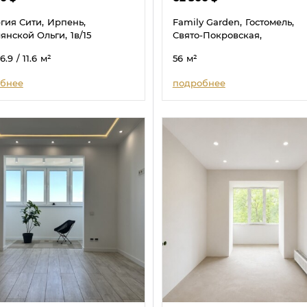
гия Сити,
Ирпень,
Family Garden,
Гостомель,
янской Ольги,
1в/15
Свято-Покровская,
16.9
/ 11.6
м²
56
м²
бнее
подробнее