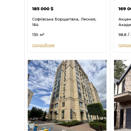
185 000
$
169 
Софіївська Борщагівка,
Лесная,
Акцен
164
Акаде
130
м²
98.8
/
подробнее
подро