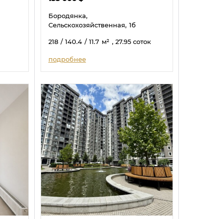
Бородянка,
Сельскохозяйственная,
1б
218
/ 140.4
/ 11.7
м²
, 27.95 соток
подробнее