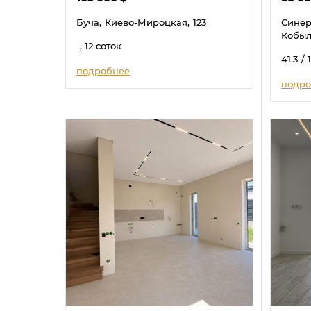
Буча,
Киево-Мироцкая,
123
Синер
Кобыл
, 12 соток
41.3
/ 
подробнее
подро