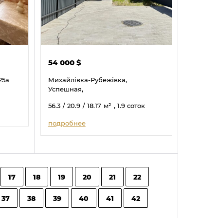
54 000
$
25а
Михайлівка-Рубежівка,
Успешная,
56.3
/ 20.9
/ 18.17
м²
, 1.9 соток
подробнее
17
18
19
20
21
22
37
38
39
40
41
42