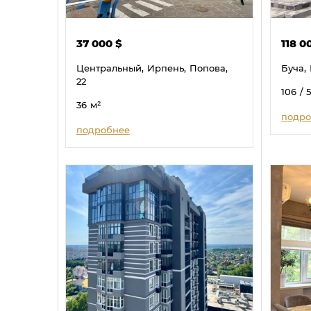
37 000
$
118 0
Центральный,
Ирпень,
Попова,
Буча,
22
106
/ 
36
м²
подро
подробнее