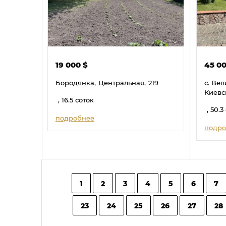
19 000
$
45 0
Бородянка,
Центральная,
219
с. Вел
Киевс
, 16.5 соток
, 50.3
подробнее
подро
1
2
3
4
5
6
7
23
24
25
26
27
28