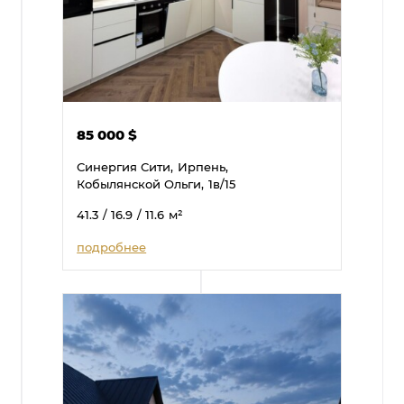
85 000
$
Синергия Сити,
Ирпень,
Кобылянской Ольги,
1в/15
41.3
/ 16.9
/ 11.6
м²
подробнее