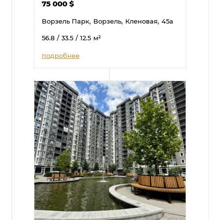
75 000
$
Ворзель Парк,
Ворзель,
Кленовая,
45а
56.8
/ 33.5
/ 12.5
м²
подробнее