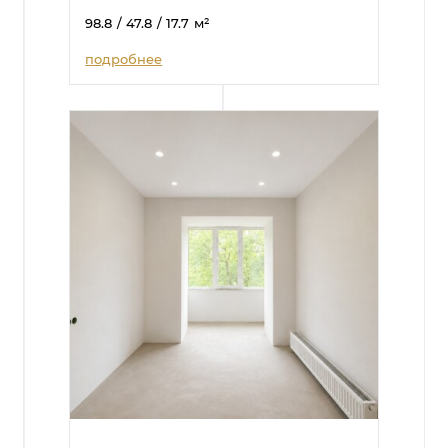
98.8
/ 47.8
/ 17.7
м²
подробнее