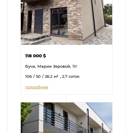
118 000
$
Буча,
Марии Зеровой,
11г
106
/ 50
/ 26.2
м²
, 2.7 соток
подробнее