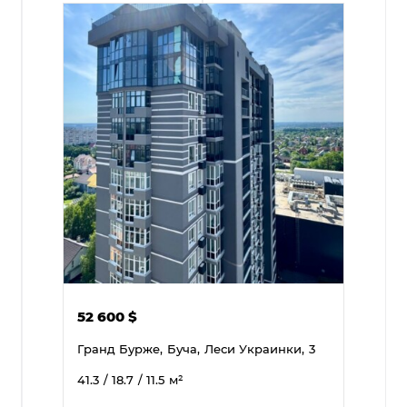
52 600
$
Гранд Бурже,
Буча,
Леси Украинки,
3
41.3
/ 18.7
/ 11.5
м²