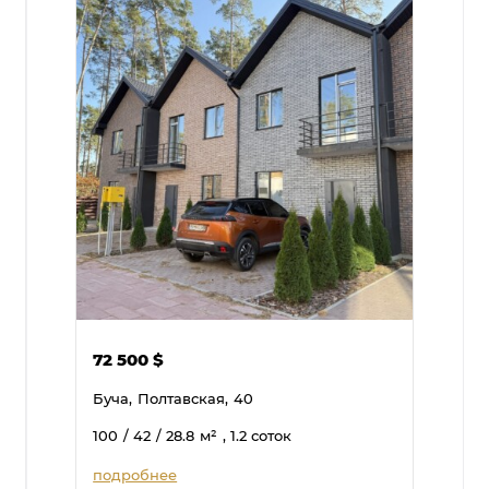
72 500
$
Буча,
Полтавская,
40
100
/ 42
/ 28.8
м²
, 1.2 соток
подробнее