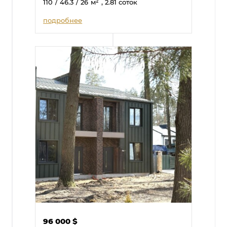
110
/ 46.3
/ 26
м²
, 2.81 соток
подробнее
96 000
$