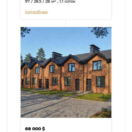
97
/ 28.5
/ 28
м²
, 1.1 соток
подробнее
68 000
$