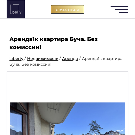
Skip
связаться
to
content
Аренда1к квартира Буча. Без
комиссии!
Liberty
/
Недвижимость
/
Аренда
/
Аренда1к квартира
Буча. Без комиссии!