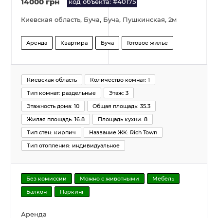
14000 грн
код объекта: #40175
Киевская область, Буча, Буча, Пушкинская, 2м
Аренда
Квартира
Буча
Готовое жилье
Киевская область
Количество комнат: 1
Тип комнат: раздельные
Этаж: 3
Этажность дома: 10
Общая площадь: 35.3
Жилая площадь: 16.8
Площадь кухни: 8
Тип стен: кирпич
Название ЖК: Rich Town
Тип отопления: индивидуальное
Без комиссии
Можно с животными
Мебель
Балкон
Паркинг
Аренда