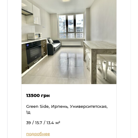
13500 грн
Green Side,
Ирпень,
Университетская,
1д
39
/ 15.7
/ 13.4
м²
подробнее