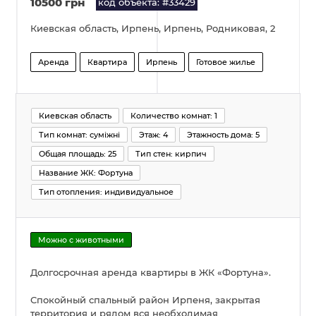
10500 грн
код объекта: #33429
Киевская область, Ирпень, Ирпень, Родниковая, 2
Аренда
Квартира
Ирпень
Готовое жилье
Киевская область
Количество комнат: 1
Тип комнат: суміжні
Этаж: 4
Этажность дома: 5
Общая площадь: 25
Тип стен: кирпич
Название ЖК: Фортуна
Тип отопления: индивидуальное
Можно с животными
Долгосрочная аренда квартиры в ЖК «Фортуна».
Спокойный спальный район Ирпеня, закрытая
территория и рядом вся необходимая