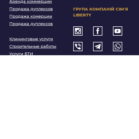
Аренда коммерции
Продажа дуплексов
ГРУПА КОМПАНІЙ
СІМʼЯ
LIBERTY
Продажа комерции
Продажа дуплексов
Клининговые услуги
Строительные работы
Услуги БТИ
Ремонтные работы
© 2026 Ліберті:
anliberty.com.ua. Все права
защищены. Разработка сайта –
bogdn.com