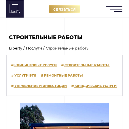
Skip
связаться
to
content
СТРОИТЕЛЬНЫЕ РАБОТЫ
Liberty
/
Послуги
/
Строительные работы
#
КЛИНИНГОВЫЕ УСЛУГИ
#
СТРОИТЕЛЬНЫЕ РАБОТЫ
#
УСЛУГИ БТИ
#
РЕМОНТНЫЕ РАБОТЫ
#
УПРАВЛЕНИЕ И ИНВЕСТИЦИИ
#
ЮРИДИЧЕСКИЕ УСЛУГИ