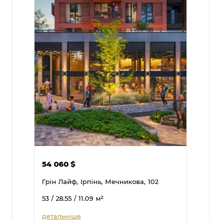
54 060
$
Грін Лайф,
Ірпінь,
Мечникова,
102
53
/ 28.55
/ 11.09
м²
детальніше