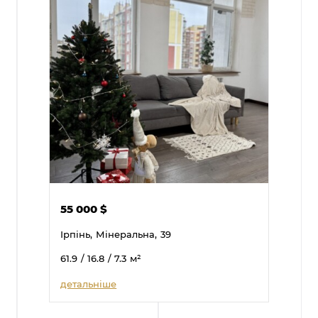
55 000
$
Ірпінь,
Мінеральна,
39
61.9
/ 16.8
/ 7.3
м²
детальніше