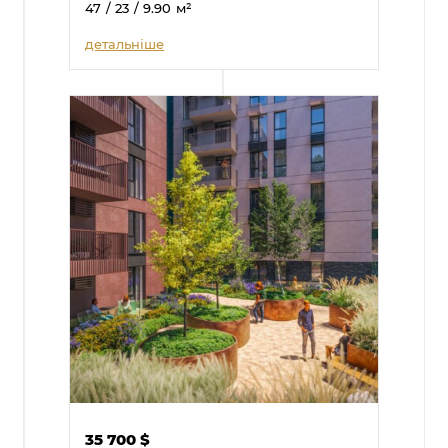
47
/ 23
/ 9.90
м²
детальніше
35 700
$