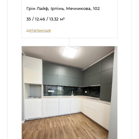
Грін Лайф,
Ірпінь,
Мечникова,
102
35
/ 12.46
/ 13.32
м²
детальніше