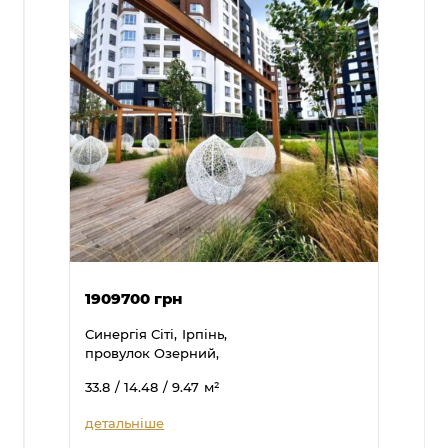
1909700 грн
Синергія Сіті,
Ірпінь,
провулок Озерний,
33.8
/ 14.48
/ 9.47
м²
детальніше