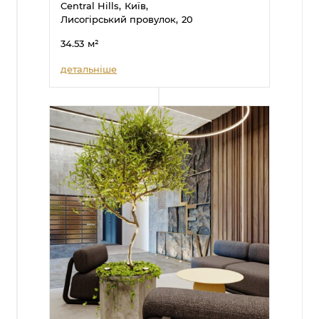
Central Hills,
Київ,
Лисогірський провулок,
20
34.53
м²
детальніше