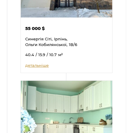
55 000
$
Синергія Сіті,
Ірпінь,
Ольги Кобилянської,
1В/6
40.4
/ 15.9
/ 10.7
м²
детальніше