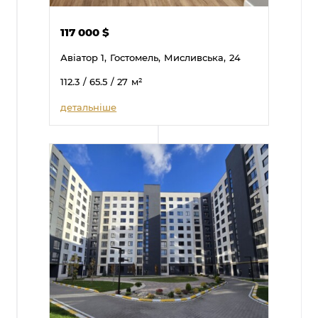
117 000
$
Авіатор 1,
Гостомель,
Мисливська,
24
112.3
/ 65.5
/ 27
м²
детальніше