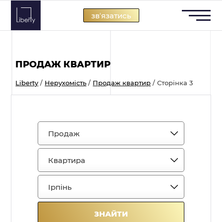
Skip
звʼязатись
to
content
ПРОДАЖ КВАРТИР
Liberty
/
Нерухомість
/
Продаж квартир
/
Сторінка 3