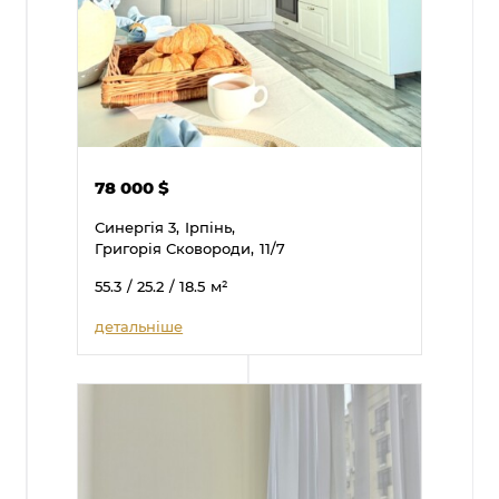
78 000
$
Синергія 3,
Ірпінь,
Григорія Сковороди,
11/7
55.3
/ 25.2
/ 18.5
м²
детальніше