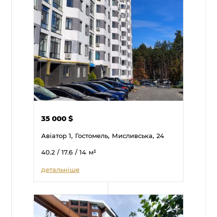
35 000
$
Авіатор 1,
Гостомель,
Мисливська,
24
40.2
/ 17.6
/ 14
м²
детальніше