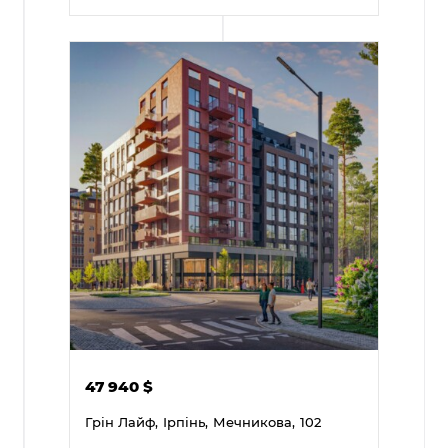
47 940
$
Грін Лайф,
Ірпінь,
Мечникова,
102