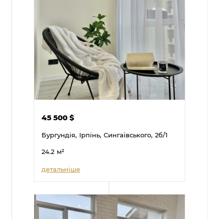
45 500
$
Бургундія,
Ірпінь,
Сингаївського,
2б/1
24.2
м²
детальніше