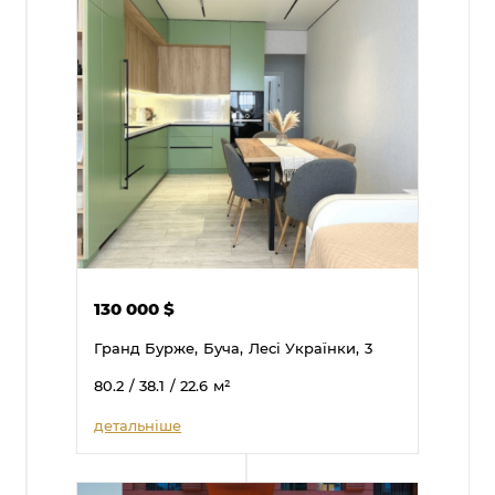
130 000
$
Гранд Бурже,
Буча,
Лесі Українки,
3
80.2
/ 38.1
/ 22.6
м²
детальніше