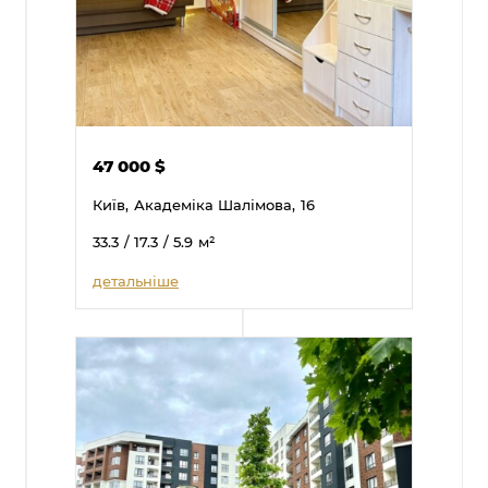
47 000
$
Київ,
Академіка Шалімова,
16
33.3
/ 17.3
/ 5.9
м²
детальніше