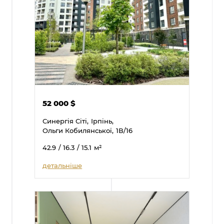
52 000
$
Синергія Сіті,
Ірпінь,
Ольги Кобилянської,
1В/16
42.9
/ 16.3
/ 15.1
м²
детальніше