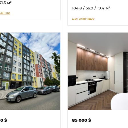
41.3
м²
104.8
/ 56.9
/ 19.4
м²
ьніше
детальніше
00
$
85 000
$