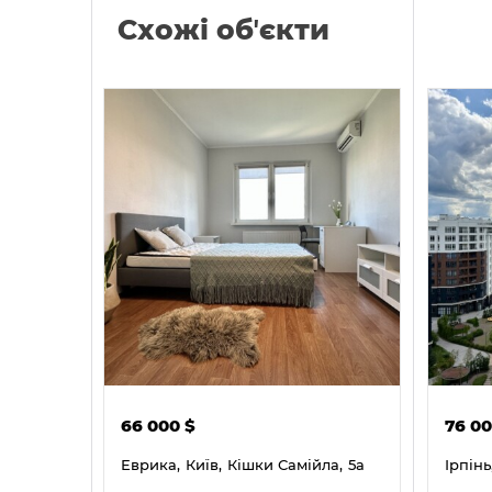
Схожі обʼєкти
66 000
$
76 0
Еврика,
Київ,
Кішки Самійла,
5а
Ірпінь