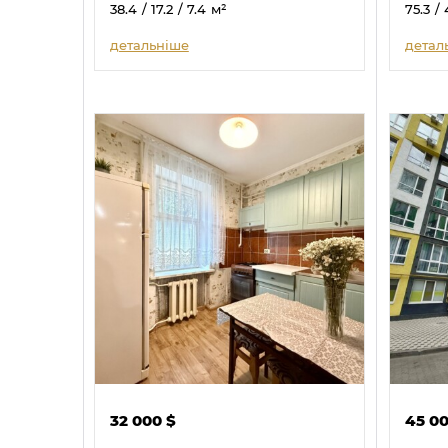
38.4
/ 17.2
/ 7.4
м²
75.3
/ 
детальніше
детал
32 000
$
45 0