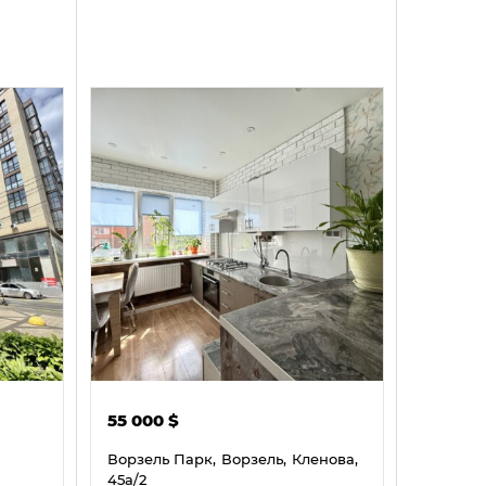
55 000
$
Ворзель Парк,
Ворзель,
Кленова,
45а/2