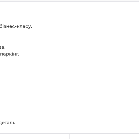
ізнес-класу.
а.
паркінг.
еталі.