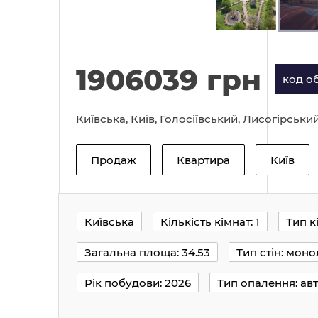
1906039 грн
код об
Київська, Київ, Голосіївський, Лисогірськи
Продаж
Квартира
Київ
Київська
Кількість кімнат: 1
Тип к
Загальна площа: 34.53
Тип стін: мон
Рік побудови: 2026
Тип опалення: ав