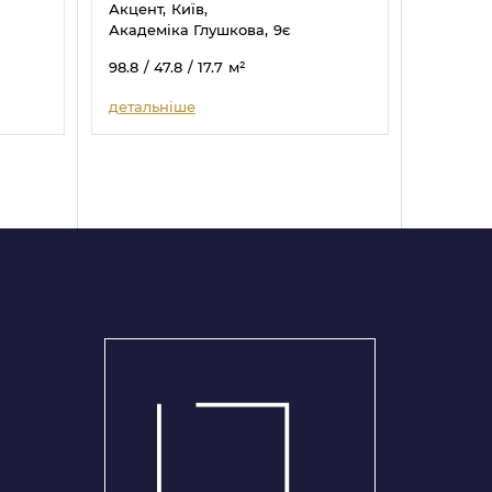
Акцент,
Київ,
Академіка Глушкова,
9є
98.8
/ 47.8
/ 17.7
м²
детальніше