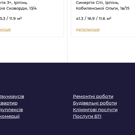
ія 3+,
Ірпінь,
Синергія Сіті,
Ірпінь,
рія Сковорди,
13/4
Кобилянської Ольги,
1в/15
15.3
/ 11.9
м²
41.3
/ 16.9
/ 11.6
м²
ьніше
детальніше
таунхаусів
Ремонтні роботи
квартир
Будівельні роботи
дуплексів
Клінінгові послуги
комерції
Послуги БТІ