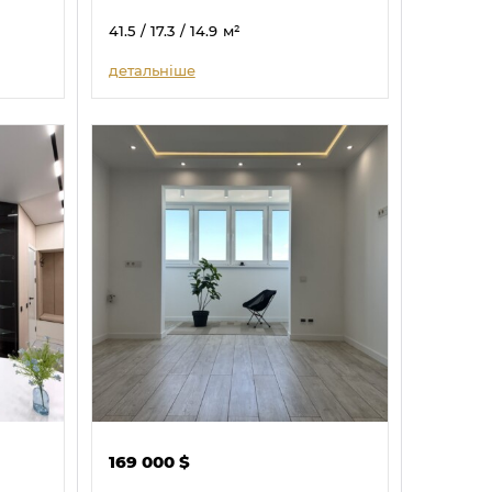
41.5
/ 17.3
/ 14.9
м²
детальніше
169 000
$