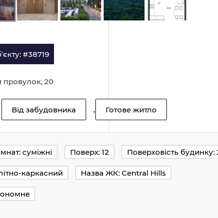
ʼєкту: #38719
й провулок, 20
,
Від забудовника
Готове житло
імнат: суміжні
Поверх: 12
Поверховість будинку: 
олітно-каркасний
Назва ЖК: Central Hills
тономне