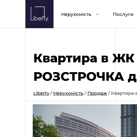
Skip
to
Нерухомість
Послуги
content
Квартира в ЖК C
РОЗСТРОЧКА до
Liberty
/
Нерухомість
/
Продаж
/
Квартира в