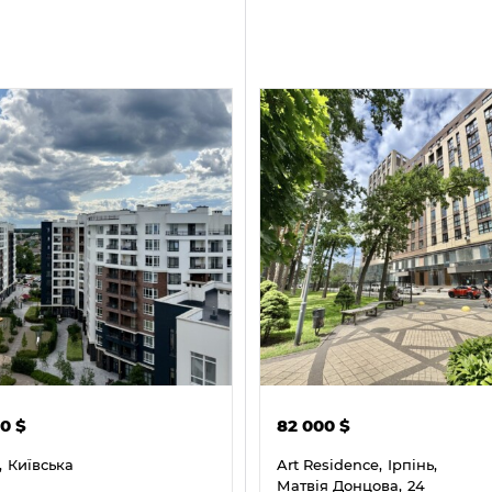
00
$
82 000
$
,
Київська
Art Residence,
Ірпінь,
Матвія Донцова,
24