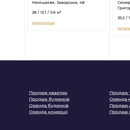
Немішаєве,
Заводська,
48
Синерг
Григо
28
/ 13.1
/ 5.6
м²
35.2
/ 
детальніше
детал
Продаж квартир
Продаж 
Продаж будинків
Оренда 
Оренда будинків
Продаж 
Оренда комерції
Продаж 