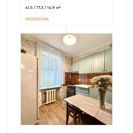
41.5
/ 17.3
/ 14.9
м²
детальніше