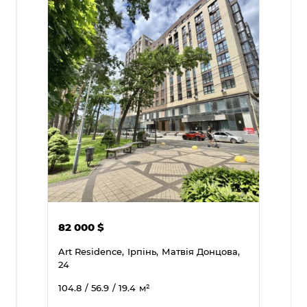
82 000
$
Art Residence,
Ірпінь,
Матвія Донцова,
24
104.8
/ 56.9
/ 19.4
м²