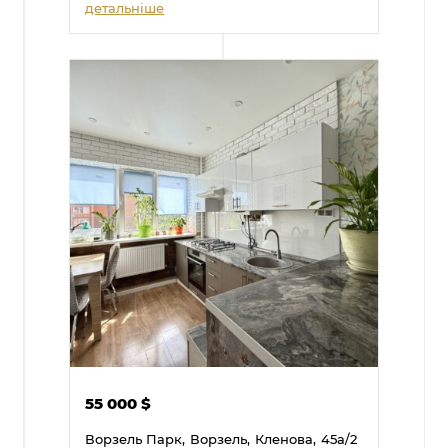
детальніше
55 000
$
Ворзель Парк,
Ворзель,
Кленова,
45а/2