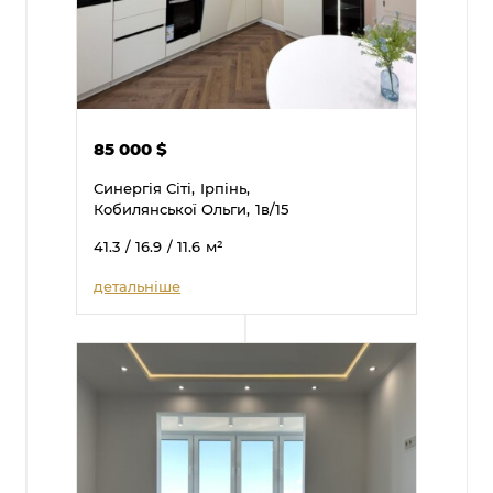
85 000
$
Синергія Сіті,
Ірпінь,
Кобилянської Ольги,
1в/15
41.3
/ 16.9
/ 11.6
м²
детальніше