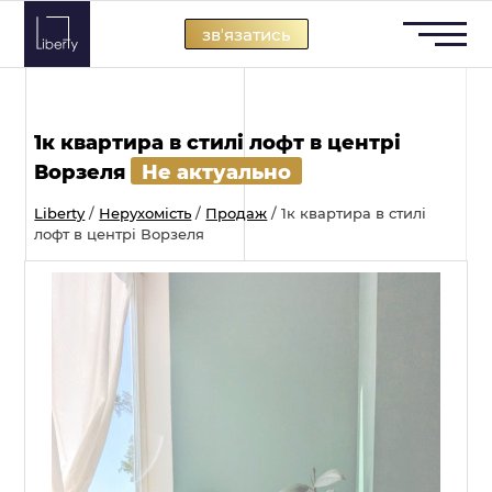
Skip
звʼязатись
to
content
1к квартира в стилі лофт в центрі
Ворзеля
Не актуально
Liberty
/
Нерухомість
/
Продаж
/
1к квартира в стилі
лофт в центрі Ворзеля