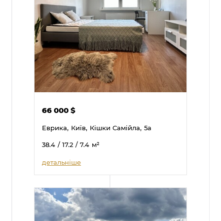
66 000
$
Еврика,
Київ,
Кішки Самійла,
5а
38.4
/ 17.2
/ 7.4
м²
детальніше