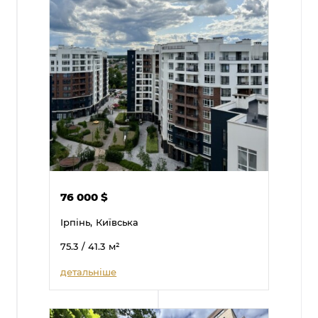
76 000
$
Ірпінь,
Київська
75.3
/ 41.3
м²
детальніше