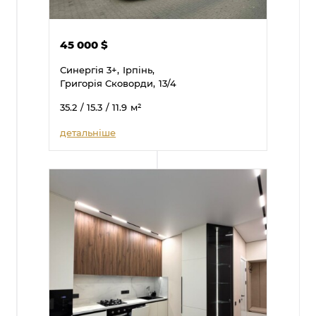
45 000
$
Синергія 3+,
Ірпінь,
Григорія Сковорди,
13/4
35.2
/ 15.3
/ 11.9
м²
детальніше