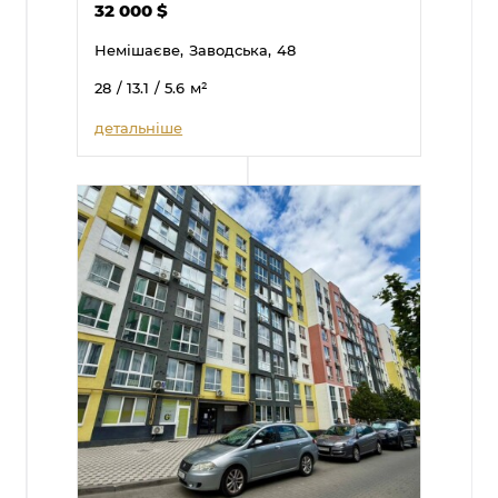
32 000
$
Немішаєве,
Заводська,
48
28
/ 13.1
/ 5.6
м²
детальніше