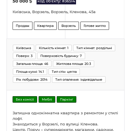
50 000
$
код обʼєкту: #36514
Київська, Ворзель, Ворзель, Кленова, 45а
Продаж
Квартира
Ворзель
Готове житло
Київська
Кількість кімнат: 1
Тип кімнат: роздільні
Поверх: 3
Поверховість будинку: 7
Загальна площа: 46
Житлова площа: 20.3
Площа кухні: 14.1
Тип стін: цегла
Рік побудови: 2014
Тип опалення: індивідальне
Без комісії
Меблі
Паркінг
Затишна однокімнатна квартира з ремонтом у стилі
лофт.
Знаходиться у Ворзелі, по вулиці Кленова.
Центр. Поруч – супермаркети, магазини, садочки,