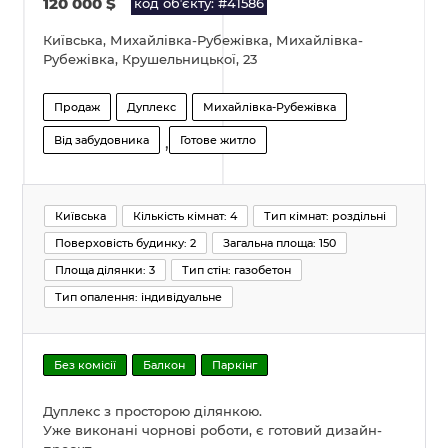
120 000
$
код обʼєкту: #41586
Київська, Михайлівка-Рубежівка, Михайлівка-
Рубежівка, Крушельницької, 23
Продаж
Дуплекс
Михайлівка-Рубежівка
,
Від забудовника
Готове житло
Київська
Кількість кімнат: 4
Тип кімнат: роздільні
Поверховість будинку: 2
Загальна площа: 150
Площа ділянки: 3
Тип стін: газобетон
Тип опалення: індивідуальне
Без комісії
Балкон
Паркінг
Дуплекс з просторою ділянкою.
Уже виконані чорнові роботи, є готовий дизайн-