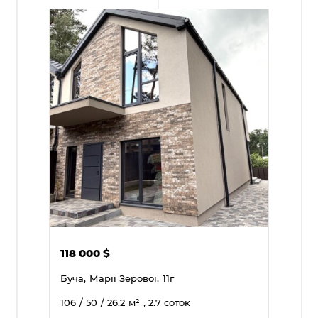
118 000
$
Буча,
Марії Зерової,
11г
106
/ 50
/ 26.2
м²
, 2.7 соток