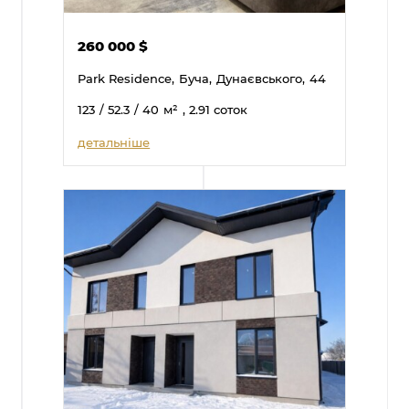
260 000
$
Park Residence,
Буча,
Дунаєвського,
44
123
/ 52.3
/ 40
м²
, 2.91 соток
детальніше