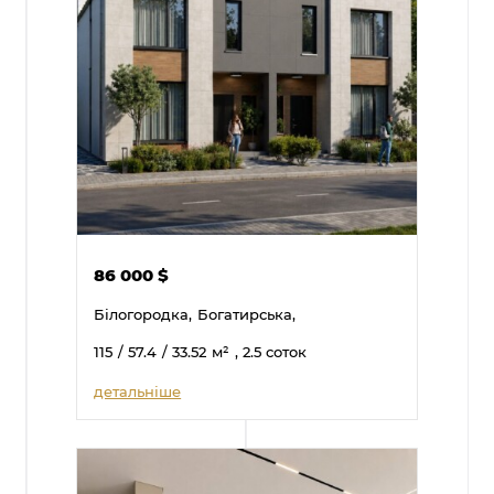
86 000
$
Білогородка,
Богатирська,
115
/ 57.4
/ 33.52
м²
, 2.5 соток
детальніше