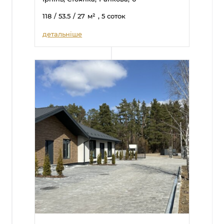
118
/ 53.5
/ 27
м²
, 5 соток
детальніше