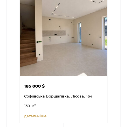
185 000
$
Софіївська Борщагівка,
Лісова,
164
130
м²
детальніше