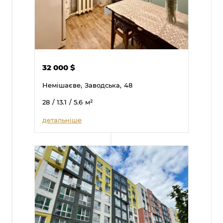
32 000
$
Немішаєве,
Заводська,
48
28
/ 13.1
/ 5.6
м²
детальніше