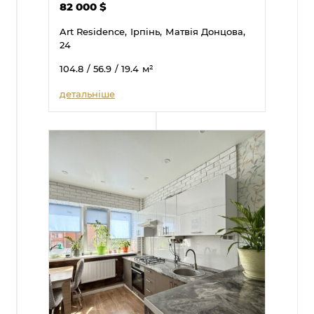
82 000
$
Art Residence,
Ірпінь,
Матвія Донцова,
24
104.8
/ 56.9
/ 19.4
м²
детальніше