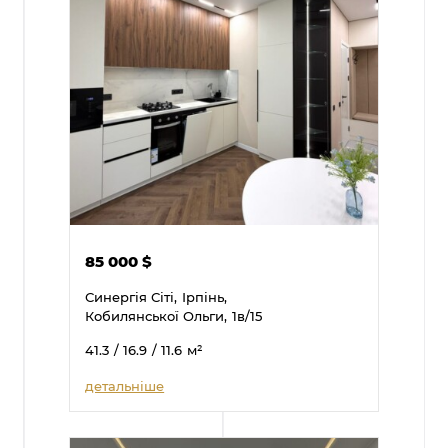
85 000
$
Синергія Сіті,
Ірпінь,
Кобилянської Ольги,
1в/15
41.3
/ 16.9
/ 11.6
м²
детальніше