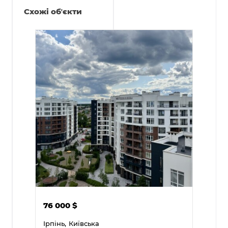
Схожі обʼєкти
76 000
$
Ірпінь,
Київська