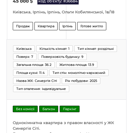
45 000
$
код обʼєкту: #36684
Київська, Ірпінь, Ірпінь, Ольги Кобилянської, 1в/18
Продаж
Квартира
Ірпінь
Готове житло
Київська
Кількість кімнат: 1
Тип кімнат: роздільні
Поверх: 7
Поверховість будинку: 9
Загальна площа: 36.2
Житлова площа: 13.9
Площа кухні: 11.4
Тип стін: монолітно-каркасний
Назва ЖК: Синергія Сіті
Рік побудови: 2025
Тип опалення: індивідуальне
Без комісії
Балкон
Паркінг
Однокімнатна квартира з правом власності у ЖК
Синергія Сіті.