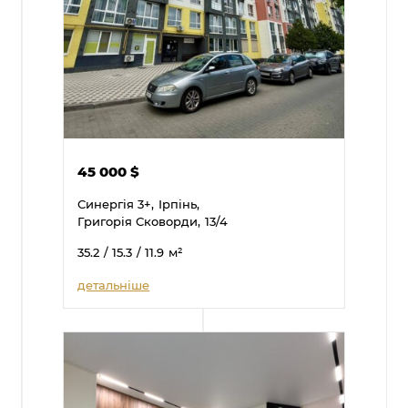
45 000
$
Синергія 3+,
Ірпінь,
Григорія Сковорди,
13/4
35.2
/ 15.3
/ 11.9
м²
детальніше