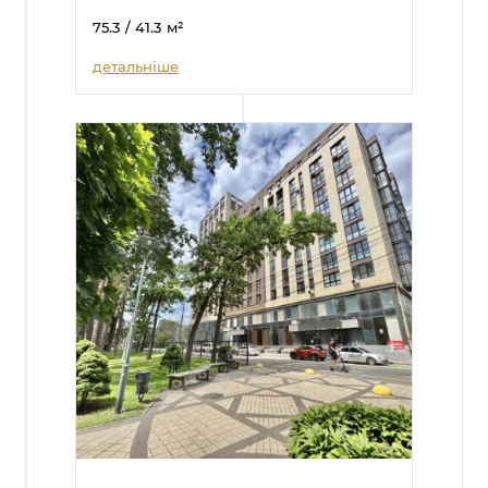
75.3
/ 41.3
м²
детальніше