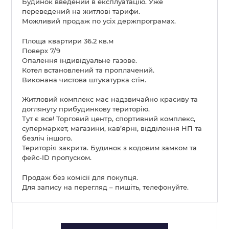
Будинок введений в експлуатацію. Уже
переведений на житлові тарифи.
Можливий продаж по усіх держпрограмах.
Площа квартири 36.2 кв.м
Поверх 7/9
Опалення індивідуальне газове.
Котел встановлений та проплачений.
Виконана чистова штукатурка стін.
Житловий комплекс має надзвичайно красиву та
доглянуту прибудинкову територію.
Тут є все! Торговий центр, спортивний комплекс,
супермаркет, магазини, кав’ярні, відділення НП та
безліч іншого.
Територія закрита. Будинок з кодовим замком та
фейс-ID пропуском.
Продаж без комісії для покупця.
Для запису на перегляд – пишіть, телефонуйте.