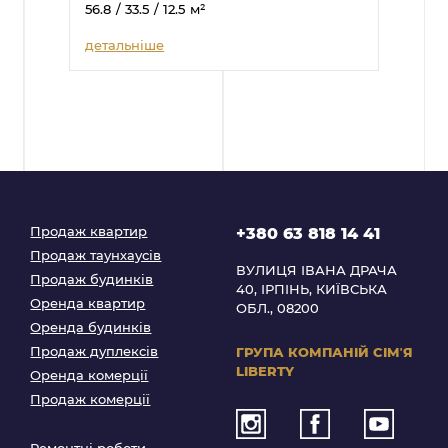
56.8
/ 33.5
/ 12.5
м²
детальніше
Продаж квартир
+380 63 818 14 41
Продаж таунхаусів
ВУЛИЦЯ ІВАНА ДРАЧА
Продаж будинків
40, ІРПІНЬ, КИЇВСЬКА
Оренда квартир
ОБЛ., 08200
Оренда будинків
Продаж дуплексів
ГРУПА КОМПАНІЙ
СІМʼЯ
LIBERTY
Оренда комерції
Продаж комерції
Ремонтні роботи