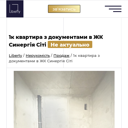
Skip
звʼязатись
to
content
1к квартира з документами в ЖК
Синергія Сіті
Не актуально
Liberty
/
Нерухомість
/
Продаж
/
1к квартира з
документами в ЖК Синергія Сіті