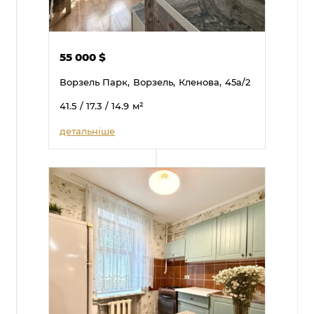
55 000
$
Ворзель Парк,
Ворзель,
Кленова,
45а/2
41.5
/ 17.3
/ 14.9
м²
детальніше