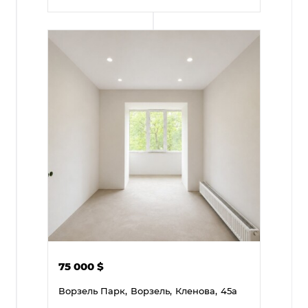
75 000
$
Ворзель Парк,
Ворзель,
Кленова,
45а