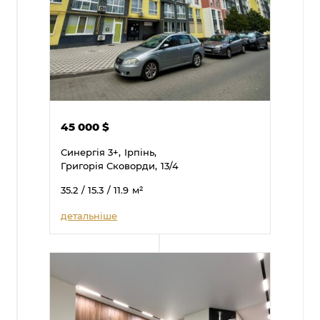
45 000
$
Синергія 3+,
Ірпінь,
Григорія Сковорди,
13/4
35.2
/ 15.3
/ 11.9
м²
детальніше