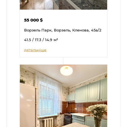
55 000
$
Ворзель Парк,
Ворзель,
Кленова,
45а/2
41.5
/ 17.3
/ 14.9
м²
детальніше