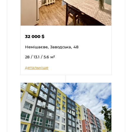
32 000
$
Немішаєве,
Заводська,
48
28
/ 13.1
/ 5.6
м²
детальніше