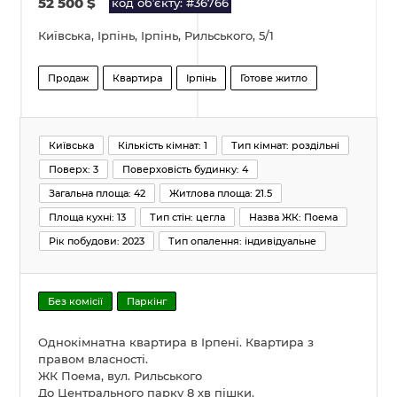
52 500
$
код обʼєкту: #36766
Київська, Ірпінь, Ірпінь, Рильського, 5/1
Продаж
Квартира
Ірпінь
Готове житло
Київська
Кількість кімнат: 1
Тип кімнат: роздільні
Поверх: 3
Поверховість будинку: 4
Загальна площа: 42
Житлова площа: 21.5
Площа кухні: 13
Тип стін: цегла
Назва ЖК: Поема
Рік побудови: 2023
Тип опалення: індивідуальне
Без комісії
Паркінг
Однокімнатна квартира в Ірпені. Квартира з
правом власності.
ЖК Поема, вул. Рильського
До Центрального парку 8 хв пішки.