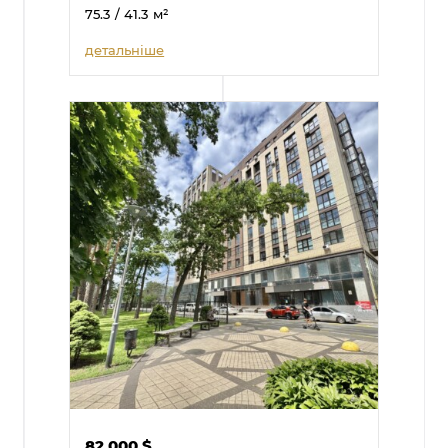
75.3
/ 41.3
м²
детальніше
82 000
$