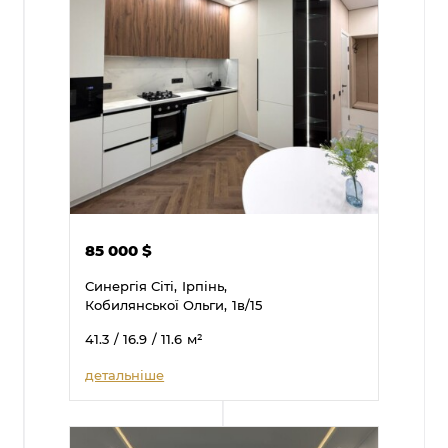
85 000
$
Синергія Сіті,
Ірпінь,
Кобилянської Ольги,
1в/15
41.3
/ 16.9
/ 11.6
м²
детальніше