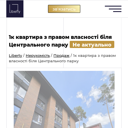
Skip
звʼязатись
to
content
1к квартира з правом власності біля
Центрального парку
Не актуально
Liberty
/
Нерухомість
/
Продаж
/
1к квартира з правом
власності біля Центрального парку