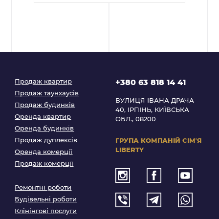
Продаж квартир
+380 63 818 14 41
Продаж таунхаусів
ВУЛИЦЯ ІВАНА ДРАЧА
Продаж будинків
40, ІРПІНЬ, КИЇВСЬКА
Оренда квартир
ОБЛ., 08200
Оренда будинків
Продаж дуплексів
ГРУПА КОМПАНІЙ
СІМʼЯ
LIBERTY
Оренда комерції
Продаж комерції
Ремонтні роботи
Будівельні роботи
Клінінгові послуги