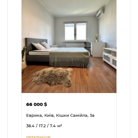
66 000
$
Еврика,
Київ,
Кішки Самійла,
5а
38.4
/ 17.2
/ 7.4
м²
детальніше