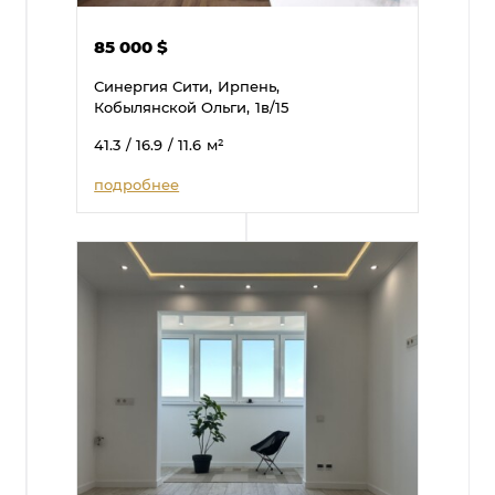
85 000
$
Синергия Сити,
Ирпень,
Кобылянской Ольги,
1в/15
41.3
/ 16.9
/ 11.6
м²
подробнее