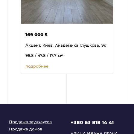
169 000
$
Акцент,
Киев,
Академика Глушкова,
9є
98.8
/ 47.8
/ 17.7
м²
подробнее
Продажа таунхаусов
+380 63 818 14 41
Продажа домов
УЛИЦА ИВАНА ДРАЧА