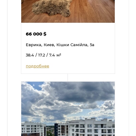
66 000
$
Еврика,
Киев,
Кішки Самійла,
5а
38.4
/ 17.2
/ 7.4
м²
подробнее