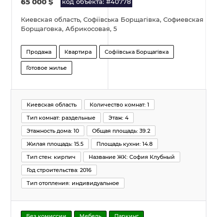
65 000
$
код объекта: #40778
Киевская область, Софіївська Борщагівка, Софиевская
Борщаговка, Абрикосовая, 5
Продажа
Квартира
Софіївська Борщагівка
Готовое жилье
Киевская область
Количество комнат: 1
Тип комнат: раздельные
Этаж: 4
Этажность дома: 10
Общая площадь: 39.2
Жилая площадь: 15.5
Площадь кухни: 14.8
Тип стен: кирпич
Название ЖК: София Клубный
Год строительства: 2016
Тип отопления: индивидуальное
Без комиссии
Мебель
Паркинг