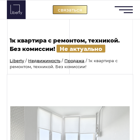
Skip
связаться
to
content
1к квартира с ремонтом, техникой.
Без комиссии!
Не актуально
Liberty
/
Недвижимость
/
Продажа
/
1к квартира с
ремонтом, техникой. Без комиссии!