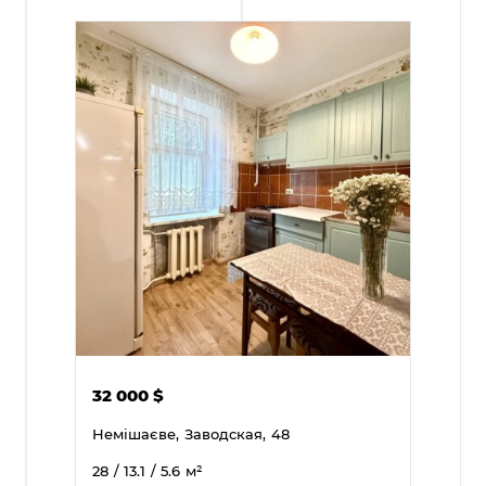
32 000
$
Немішаєве,
Заводская,
48
28
/ 13.1
/ 5.6
м²