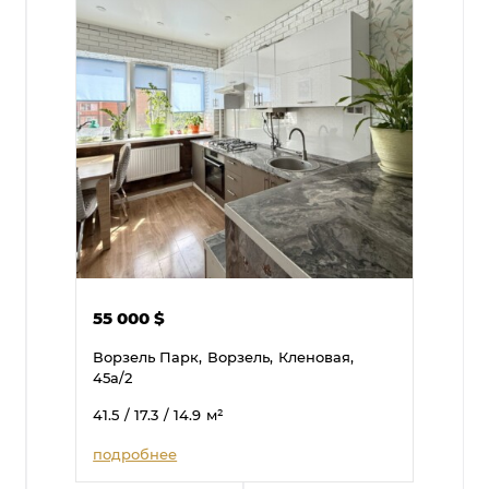
55 000
$
Ворзель Парк,
Ворзель,
Кленовая,
45а/2
41.5
/ 17.3
/ 14.9
м²
подробнее