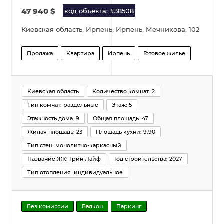
47 940
$
код объекта: #38508
Киевская область, Ирпень, Ирпень, Мечникова, 102
Продажа
Квартира
Ирпень
Готовое жилье
Киевская область
Количество комнат: 2
Тип комнат: раздельные
Этаж: 5
Этажность дома: 9
Общая площадь: 47
Жилая площадь: 23
Площадь кухни: 9.90
Тип стен: монолитно-каркасный
Название ЖК: Грин Лайф
Год строительства: 2027
Тип отопления: индивидуальное
Без комиссии
Балкон
Паркинг