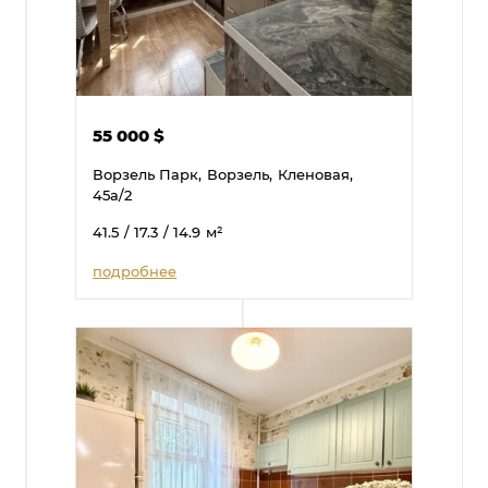
55 000
$
Ворзель Парк,
Ворзель,
Кленовая,
45а/2
41.5
/ 17.3
/ 14.9
м²
подробнее