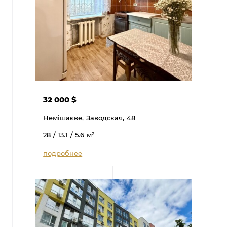
32 000
$
Немішаєве,
Заводская,
48
28
/ 13.1
/ 5.6
м²
подробнее