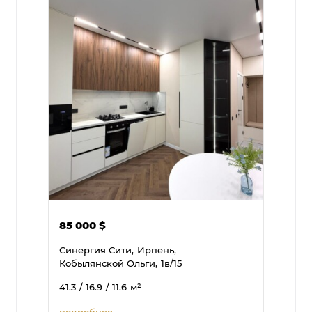
85 000
$
Синергия Сити,
Ирпень,
Кобылянской Ольги,
1в/15
41.3
/ 16.9
/ 11.6
м²
подробнее