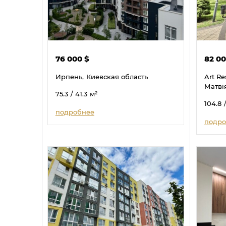
76 000
$
82 0
Ирпень,
Киевская область
Art Re
Матві
75.3
/ 41.3
м²
104.8
подробнее
подро