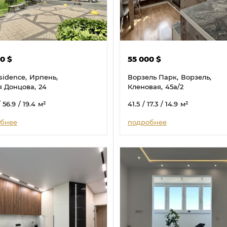
00
$
55 000
$
sidence,
Ирпень,
Ворзель Парк,
Ворзель,
я Донцова,
24
Кленовая,
45а/2
/ 56.9
/ 19.4
м²
41.5
/ 17.3
/ 14.9
м²
бнее
подробнее