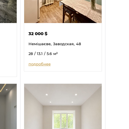
32 000
$
Немішаєве,
Заводская,
48
28
/ 13.1
/ 5.6
м²
подробнее