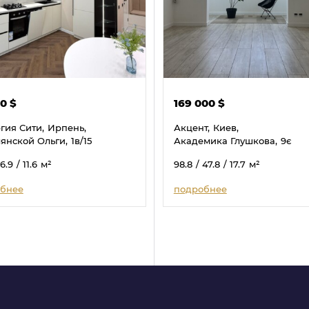
00
$
169 000
$
гия Сити,
Ирпень,
Акцент,
Киев,
янской Ольги,
1в/15
Академика Глушкова,
9є
16.9
/ 11.6
м²
98.8
/ 47.8
/ 17.7
м²
бнее
подробнее