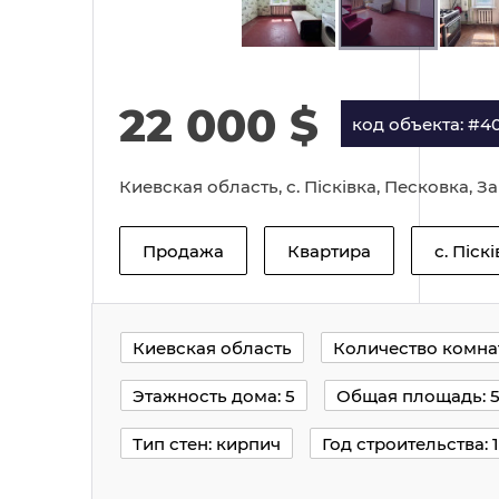
22 000
$
код объекта: #4
Киевская область, с. Пісківка, Песковка, З
Продажа
Квартира
с. Піск
Киевская область
Количество комнат
Этажность дома: 5
Общая площадь: 5
Тип стен: кирпич
Год строительства: 