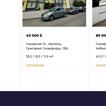
45 000
$
85 0
Синергия 3+,
Ирпень,
Синер
Григория Сковороды,
13/4
Кобыл
35.2
/ 15.3
/ 11.9
м²
41.3
/ 
подробнее
подро