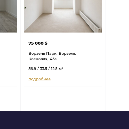
75 000
$
Ворзель Парк,
Ворзель,
Кленовая,
45а
56.8
/ 33.5
/ 12.5
м²
подробнее