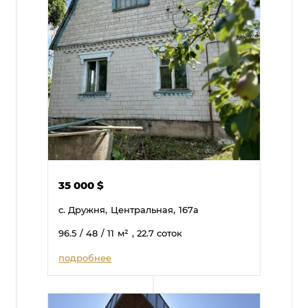
35 000
$
с. Дружня,
Центральная,
167а
96.5
/ 48
/ 11
м²
, 22.7 соток
подробнее