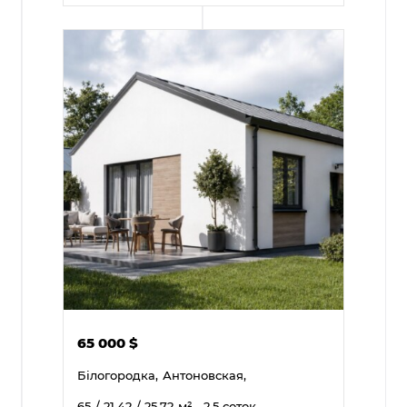
65 000
$
Білогородка,
Антоновская,
65
/ 21.42
/ 25.72
м²
, 2.5 соток