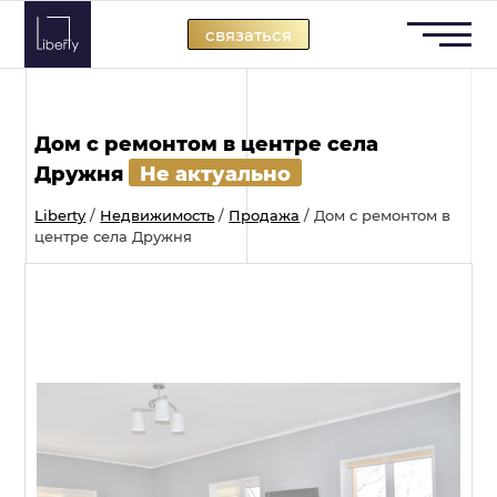
Skip
связаться
to
content
Дом с ремонтом в центре села
Дружня
Не актуально
Liberty
/
Недвижимость
/
Продажа
/
Дом с ремонтом в
центре села Дружня