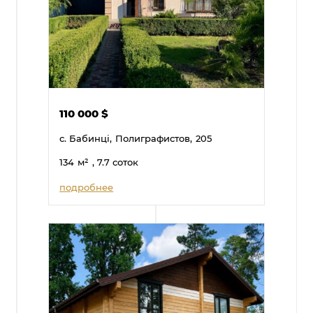
110 000
$
с. Бабинці,
Полиграфистов,
205
134
м²
, 7.7 соток
подробнее