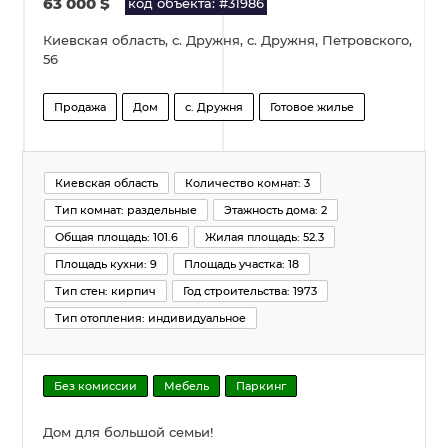
63 000
$
код объекта: #31986
Киевская область, с. Дружня, с. Дружня, Петровского,
56
Продажа
Дом
с. Дружня
Готовое жилье
Киевская область
Количество комнат: 3
Тип комнат: раздельные
Этажность дома: 2
Общая площадь: 101.6
Жилая площадь: 52.3
Площадь кухни: 9
Площадь участка: 18
Тип стен: кирпич
Год строительства: 1973
Тип отопления: индивидуальное
Без комиссии
Мебель
Паркинг
Дом для большой семьи!