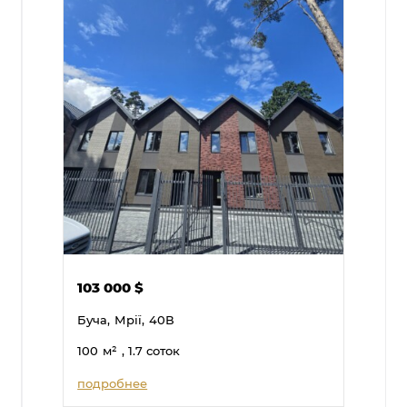
103 000
$
Буча,
Мрії,
40В
100
м²
, 1.7 соток
подробнее