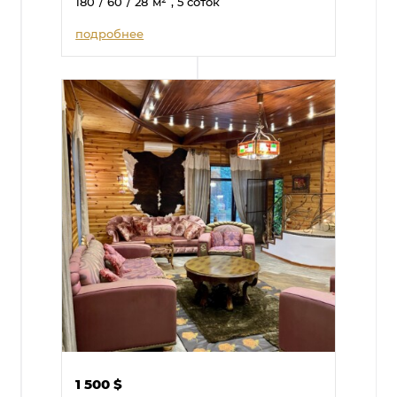
180
/ 60
/ 28
м²
, 5 соток
подробнее
1 500
$