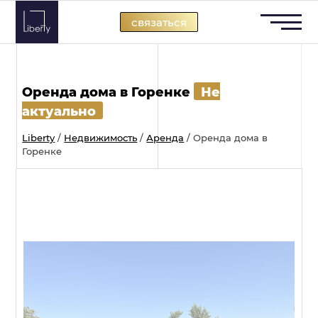
Skip
связаться
to
content
Оренда дома в Горенке
Не
актуально
Liberty
/
Недвижимость
/
Аренда
/
Оренда дома в
Горенке