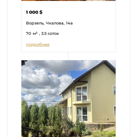
1 000
$
Ворзель,
Чкалова,
14а
70
м²
, 3.5 соток
подробнее