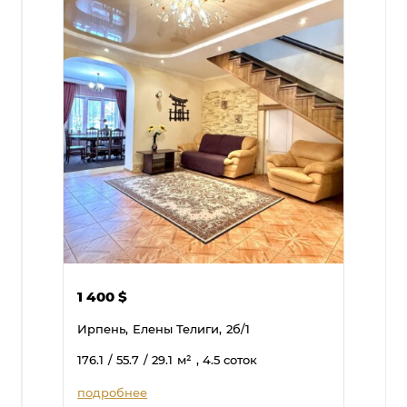
1 400
$
Ирпень,
Елены Телиги,
2б/1
176.1
/ 55.7
/ 29.1
м²
, 4.5 соток
подробнее