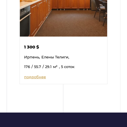
1 300
$
Ирпень,
Елены Телиги,
176
/ 55.7
/ 29.1
м²
, 5 соток
подробнее