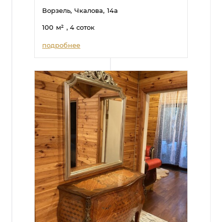
Ворзель,
Чкалова,
14а
100
м²
, 4 соток
подробнее