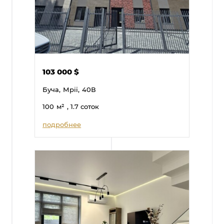
103 000
$
Буча,
Мрії,
40В
100
м²
, 1.7 соток
подробнее