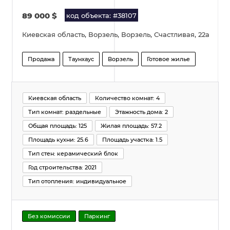
89 000
$
код объекта: #38107
Киевская область, Ворзель, Ворзель, Счастливая, 22а
Продажа
Таунхаус
Ворзель
Готовое жилье
Киевская область
Количество комнат: 4
Тип комнат: раздельные
Этажность дома: 2
Общая площадь: 125
Жилая площадь: 57.2
Площадь кухни: 25.6
Площадь участка: 1.5
Тип стен: керамический блок
Год строительства: 2021
Тип отопления: индивидуальное
Без комиссии
Паркинг