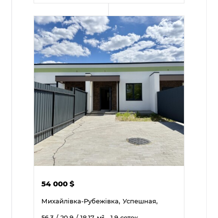
54 000
$
Михайлівка-Рубежівка,
Успешная,
56.3
/ 20.9
/ 18.17
м²
, 1.9 соток