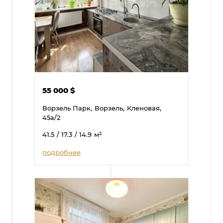
55 000
$
Ворзель Парк,
Ворзель,
Кленовая,
45а/2
41.5
/ 17.3
/ 14.9
м²
подробнее