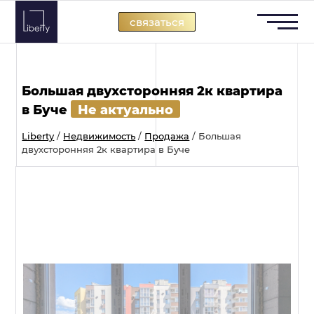
Skip
связаться
to
content
Большая двухсторонняя 2к квартира
в Буче
Не актуально
Liberty
/
Недвижимость
/
Продажа
/
Большая
двухсторонняя 2к квартира в Буче