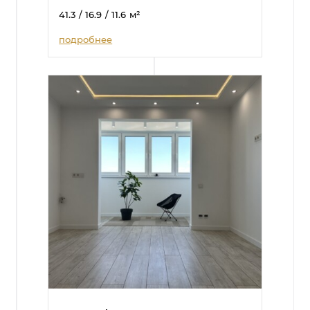
41.3
/ 16.9
/ 11.6
м²
подробнее