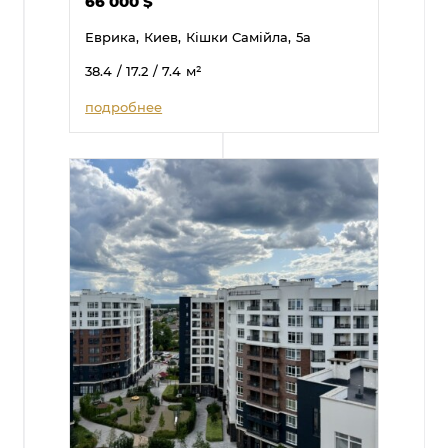
66 000
$
Еврика,
Киев,
Кішки Самійла,
5а
38.4
/ 17.2
/ 7.4
м²
подробнее