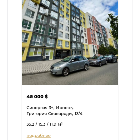
45 000
$
Синергия 3+,
Ирпень,
Григория Сковороды,
13/4
35.2
/ 15.3
/ 11.9
м²
подробнее