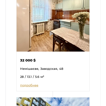
32 000
$
Немішаєве,
Заводская,
48
28
/ 13.1
/ 5.6
м²
подробнее